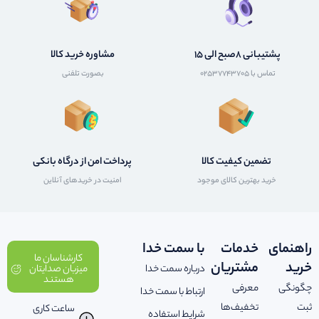
پشتیبانی 8صبح الی 15
مشاوره خرید کالا
تماس با 02537743705
بصورت تلفنی
تضمین کیفیت کالا
پرداخت امن از درگاه بانکی
خرید بهترین کالای موجود
امنیت در خریدهای آنلاین
راهنمای
خدمات
با سمت خدا
کارشناسان ما
خرید
مشتریان
درباره سمت خدا
میزبان صدایتان
هستند
چگونگی
معرفی
ارتباط با سمت خدا
ثبت
تخفیف‌ها
ساعت کاری
شرایط استفاده