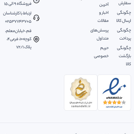
سفارش
فروشگاه 9 الی 15
آخرین
چگونگی
اخبار و
ارتباط با کارشناسان
ارسال کالا
مقالات
02537743705
چگونگی
پرسش‌های
قم، خیابان‌معلم،
پرداخت
متداول
کوچه‌10، فرعی‌4،
پلاک ‌72/1
چگونگی
حریم
بازگشت
خصوصی
کالا