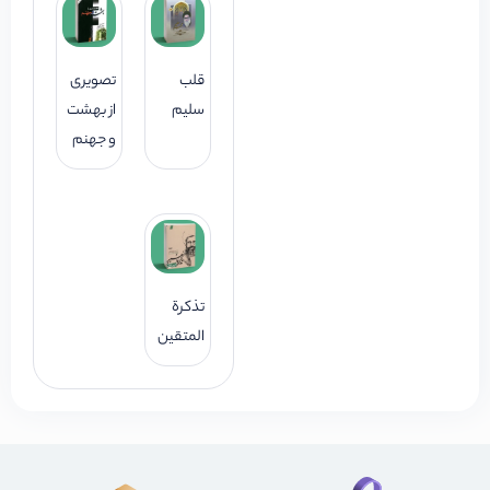
قلب
تصویری
سلیم
از بهشت
و جهنم
تذکرة
المتقین