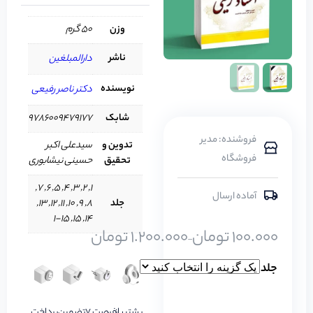
وزن
50 گرم
ناشر
دارالمبلغین
نویسنده
دکتر ناصر رفیعی
شابک
9786009479177
فروشنده: مدیر
تدوین و
سیدعلی اکبر
فروشگاه
تحقیق
حسینی نیشابوری
1, 2, 3, 4, 5, 6, 7,
آماده ارسال
جلد
8, 9, 10, 11, 12, 13,
14, 15, 1-15
100.000
تومان
1.200.000
تومان
–
جلد
پشتیبانی
فرصت 7
تضمین
پرداخت