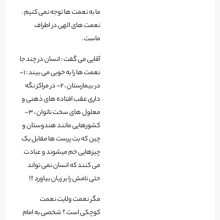
ما به نعمت ها توجه نمی کنیم .
نعمت های الهی در اطراف
ماست .
آقایی می گفت : انسان در چند جا
نعمت ها را به خوبی می بیند : 1-
در بیمارستان ، 2- در مراکز نگه
داری عقب افتاده های ذهنی و
معلول های سخت ناتوان ، 3-
کشورهایی مانند هندوستان و
چین که بت پرست ها مقابل یک
چیزهایی خم میشوند و عبادت
می کنند که انسان نمی تواند
حتی نامش را بر زبان بیاورد !!!
مگر نعمت ولایت نعمت
کوچکی است ؟ شخصی به امام