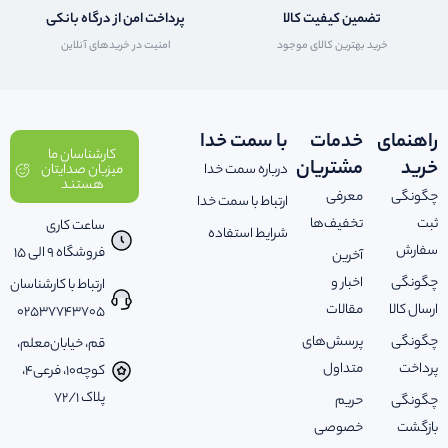
تضمین کیفیت کالا
پرداخت امن از درگاه بانکی
خرید بهترین کالای موجود
امنیت در خریدهای آنلاین
راهنمای
خدمات
با سمت خدا
کارشناسان ما
خرید
مشتریان
درباره سمت خدا
میزبان صدایتان
هستند
چگونگی
معرفی
ارتباط با سمت خدا
ثبت
تخفیف‌ها
ساعت کاری
شرایط استفاده
سفارش
فروشگاه 9 الی 15
آخرین
چگونگی
اخبار و
ارتباط با کارشناسان
ارسال کالا
مقالات
02537743705
چگونگی
پرسش‌های
قم، خیابان‌معلم،
پرداخت
متداول
کوچه‌10، فرعی‌4،
پلاک ‌72/1
چگونگی
حریم
بازگشت
خصوصی