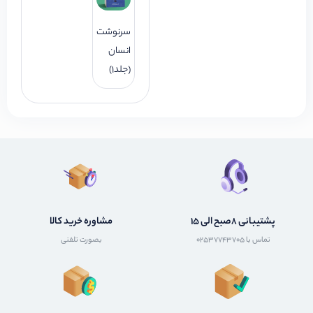
سرنوشت
انسان
(جلد1)
پشتیبانی 8صبح الی 15
مشاوره خرید کالا
تماس با 02537743705
بصورت تلفنی