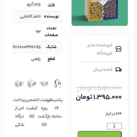
وزن
825 گرم
نویسنده
حامد کاشانی
تعداد
912
صفحات
فروشنده: مدیر
شابک
9786004416895
فروشگاه
قطع
رقعی
آماده ارسال
1.550.000
تومان
1.395.000
تومان
پشتیبانی
فرصت 7
تضمین
پرداخت
24
روزه
کیفیت
امن از
224 در انبار
ساعته
بازگشت
کالا
درگاه
کالا
بانکی