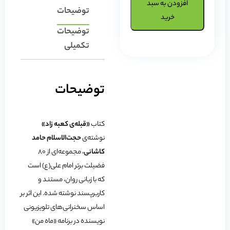
افزودن به سبد
توضیحات
خرید
توضیحات
تکمیلی
توضیحات
کتاب
«قبله‌ی کعبه زاد»
نوشته‌ی
حجت‌الاسلام حامد
کاشانی
، مجموعه‌ای از ۸۰
فضیلت برتر امام علی(ع) است
که با زبانی روان، مستند و
کاربرپسند نوشته شده. این اثر بر
اساس سخنرانی‌های تلویزیونی
نویسنده در برنامه «ماه من»