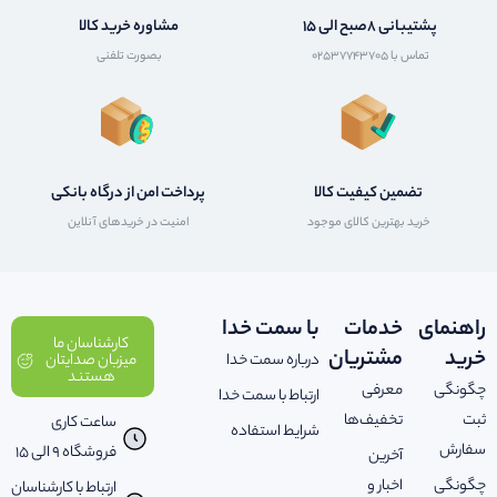
پشتیبانی 8صبح الی 15
مشاوره خرید کالا
تماس با 02537743705
بصورت تلفنی
تضمین کیفیت کالا
پرداخت امن از درگاه بانکی
خرید بهترین کالای موجود
امنیت در خریدهای آنلاین
راهنمای
خدمات
با سمت خدا
کارشناسان ما
خرید
مشتریان
درباره سمت خدا
میزبان صدایتان
هستند
چگونگی
معرفی
ارتباط با سمت خدا
ثبت
تخفیف‌ها
ساعت کاری
شرایط استفاده
سفارش
فروشگاه 9 الی 15
آخرین
چگونگی
اخبار و
ارتباط با کارشناسان