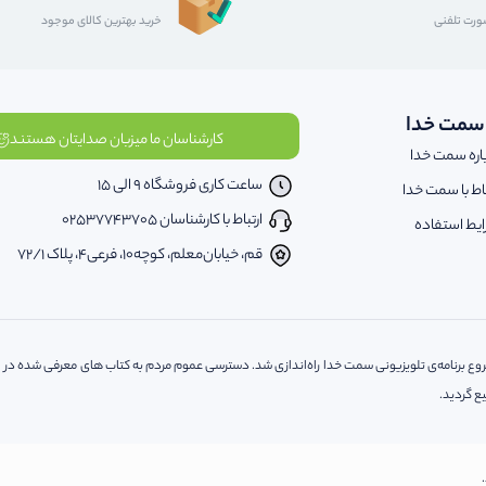
رت تلفنی
خرید بهترین کالای موجود
 سمت خدا
کارشناسان ما میزبان صدایتان هستند
اره سمت خدا
ساعت کاری فروشگاه 9 الی 15
باط با سمت خدا
ارتباط با کارشناسان 02537743705
یط استفاده
قم، خیابان‌معلم، کوچه‌10، فرعی‌4، پلاک ‌72/1
کتاب و محصولات فرهنگی سمت خدا از خرداد ماه 1388 همزمان با شروع برنامه‌ی تلویزیونی سمت خدا راه‌اندازی شد. دسترسی عموم مردم ب
ع گردید.