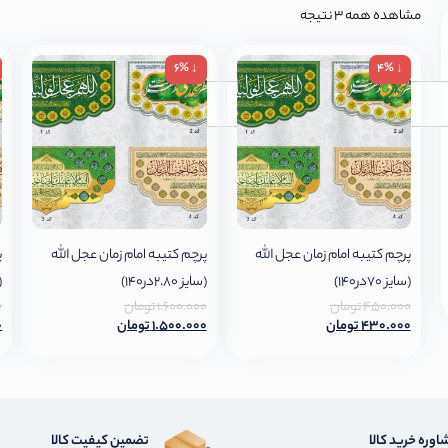
مشاهده همه 3 نتیجه
↓ 6%
↓ 4%
جستجو
پرچم کتیبه امام زمان عجل الله
پرچم کتیبه امام زمان عجل الله
پ
(سایز 70در140)
(سایز 2.80در140)
(س
450.000
تومان
1.600.000
تومان
0
430.000
تومان
1.500.000
تومان
0
اوره خرید کالا
تضمین کیفیت کالا