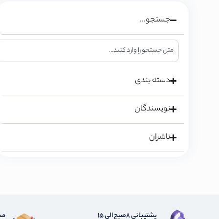
جستجو...
دسته بندی
نویسندگان
ناشران
پشتیبانی 8صبح الی 15
مش