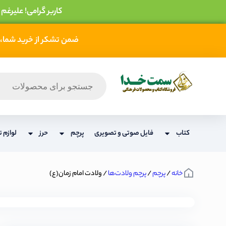
کاربر گرامی! علیرغم
ضمن تشکر از خرید شما، 
کتاب
فایل صوتی و تصویری
پرچم
حرز
لوازم ت
خانه
/
پرچم
/
پرچم ولادت‌ها
/ ولادت امام زمان(ع)