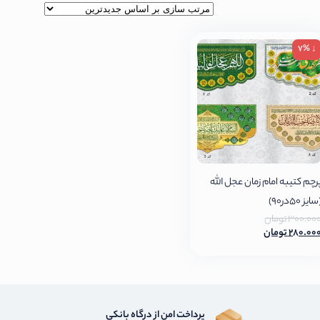
↓ 7%
رچم کتیبه امام زمان عجل الله
ایز 50در90)
300.00
تومان
280.00
تومان
پرداخت امن از درگاه بانکی