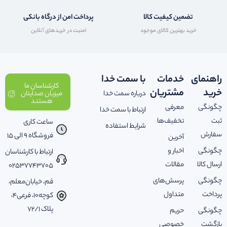
تضمین کیفیت کالا
پرداخت امن از درگاه بانکی
خرید بهترین کالای موجود
امنیت در خریدهای آنلاین
راهنمای
خدمات
با سمت خدا
کارشناسان ما
خرید
مشتریان
درباره سمت خدا
میزبان صدایتان
هستند
چگونگی
معرفی
ارتباط با سمت خدا
ثبت
تخفیف‌ها
ساعت کاری
شرایط استفاده
سفارش
فروشگاه 9 الی 15
آخرین
چگونگی
اخبار و
ارتباط با کارشناسان
ارسال کالا
مقالات
02537743705
چگونگی
پرسش‌های
قم، خیابان‌معلم،
پرداخت
متداول
کوچه‌10، فرعی‌4،
پلاک ‌72/1
چگونگی
حریم
بازگشت
خصوصی