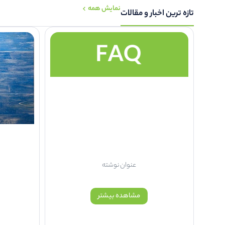
نمایش همه
تازه ترین اخبار و مقالات
عنوان نوشته
ع
مشاهده بیشتر
پشتیبانی 8صبح الی 15
مش
تماس با 02537743705
بصو