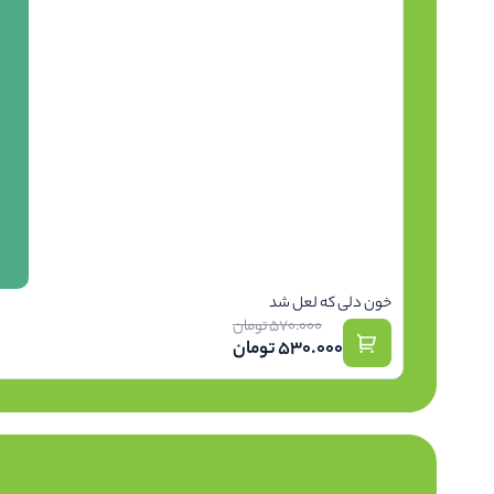
خون دلی که لعل شد
570.000
تومان
530.000
تومان