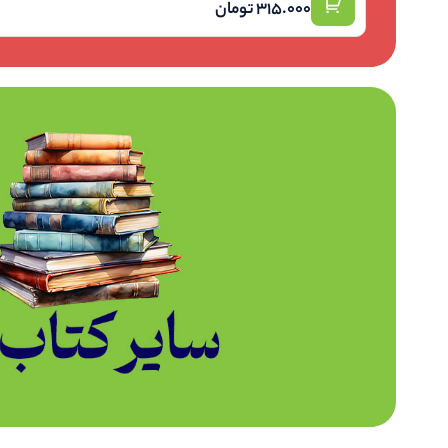
315.000
تومان