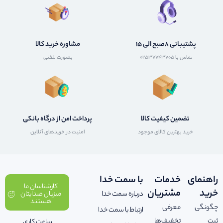
پشتیبانی 8صبح الی 15
مشاوره خرید کالا
تماس با 02537743705
بصورت تلفنی
تضمین کیفیت کالا
پرداخت امن از درگاه بانکی
خرید بهترین کالای موجود
امنیت در خریدهای آنلاین
راهنمای
خدمات
با سمت خدا
کارشناسان ما
خرید
مشتریان
درباره سمت خدا
میزبان صدایتان
هستند
چگونگی
معرفی
ارتباط با سمت خدا
ثبت
تخفیف‌ها
ساعت کاری