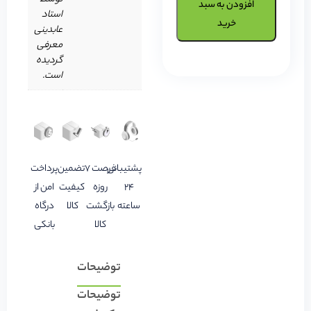
افزودن به سبد
استاد
خرید
عابدینی
معرفی
گردیده
است.
پشتیبانی
فرصت 7
تضمین
پرداخت
24
روزه
کیفیت
امن از
ساعته
بازگشت
کالا
درگاه
کالا
بانکی
توضیحات
توضیحات