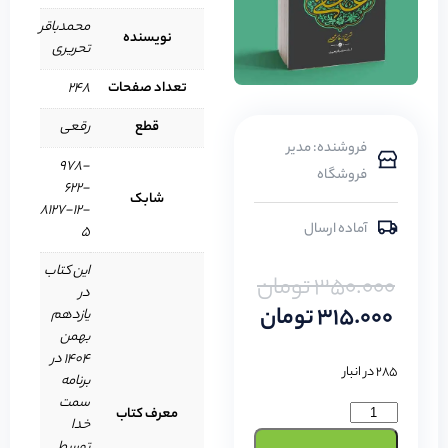
محمدباقر
نویسنده
تحریری
تعداد صفحات
248
قطع
رقعی
فروشنده: مدیر
‭978-
فروشگاه
622-
شابک
8127-12-
آماده ارسال
5‬
این کتاب
350.000
تومان
در
315.000
تومان
یازدهم
بهمن
1404 در
285 در انبار
برنامه
سمت
معرف کتاب
خدا
توسط