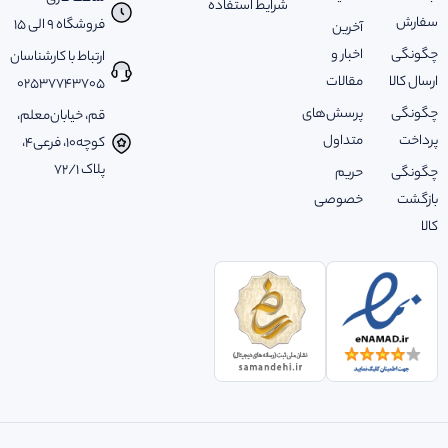
شرایط استفاده
سفارش
فروشگاه 9 الی 15
آخرین
چگونگی
اخبار و
ارتباط با کارشناسان
ارسال کالا
مقالات
02537743705
چگونگی
پرسش‌های
قم، خیابان‌معلم،
پرداخت
متداول
کوچه‌10، فرعی‌4،
پلاک ‌72/1
چگونگی
حریم
بازگشت
خصوصی
کالا