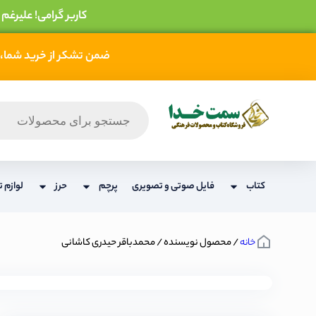
کاربر گرامی! علیرغم
ضمن تشکر از خرید شما، 
کتاب
فایل صوتی و تصویری
پرچم
حرز
لوازم ت
خانه
/ محصول نویسنده / محمدباقر حیدری کاشانی