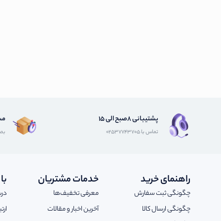
پشتیبانی 8صبح الی 15
مش
تماس با 02537743705
بصو
راهنمای خرید
خدمات مشتریان
با
چگونگی ثبت سفارش
معرفی تخفیف‌ها
درب
چگونگی ارسال کالا
آخرین اخبار و مقالات
ارت