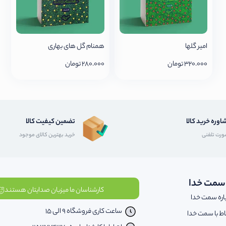
امیر گلها
همنام گل های بهاری
320.000
تومان
280.000
تومان
اوره خرید کالا
تضمین کیفیت کالا
رت تلفنی
خرید بهترین کالای موجود
 سمت خدا
کارشناسان ما میزبان صدایتان هستند
اره سمت خدا
ساعت کاری فروشگاه 9 الی 15
باط با سمت خدا