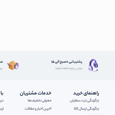
پشتیبانی 8صبح الی 15
مش
تماس با 02537743705
بصو
راهنمای خرید
خدمات مشتریان
با
چگونگی ثبت سفارش
معرفی تخفیف‌ها
درب
چگونگی ارسال کالا
آخرین اخبار و مقالات
ارت