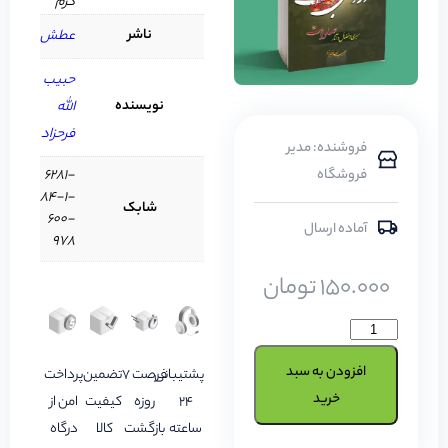
گرم
ناشر
عطش
حبیب
نویسنده
الله
فرحزاد
فروشنده: مدیر
فروشگاه
6281-
84-1-
شابک
600-
آماده ارسال
978
150.000
تومان
افزودن به سبد
پشتیبانی
فرصت 7
تضمین
پرداخت
خرید
24
روزه
کیفیت
امن از
ساعته
بازگشت
کالا
درگاه