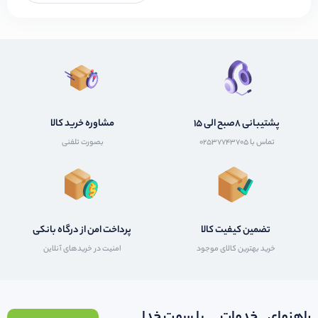
پشتیبانی 8صبح الی 15
مشاوره خرید کالا
تماس با 02537743705
بصورت تلفنی
تضمین کیفیت کالا
پرداخت امن از درگاه بانکی
خرید بهترین کالای موجود
امنیت در خریدهای آنلاین