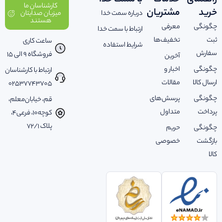
راهنمای
خدمات
با سمت خدا
کارشناسان ما
خرید
مشتریان
درباره سمت خدا
میزبان صدایتان
هستند
چگونگی
معرفی
ارتباط با سمت خدا
ثبت
تخفیف‌ها
ساعت کاری
شرایط استفاده
سفارش
فروشگاه 9 الی 15
آخرین
چگونگی
اخبار و
ارتباط با کارشناسان
ارسال کالا
مقالات
02537743705
چگونگی
پرسش‌های
قم، خیابان‌معلم،
پرداخت
متداول
کوچه‌10، فرعی‌4،
پلاک ‌72/1
چگونگی
حریم
بازگشت
خصوصی
کالا