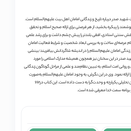
 شهید صدر درباره تاریخ و زندگانی امامان اهل بیت علیهم‌السلام است.
ند را پیکره بخشید، از هر فرصتی برای ارائه صحیح اسلام و تحقق
ی نقش سنتی استادی، افقی بلندتر را پیش چشم داشت و برای رشد علمی
م عرصه‌‌ای ساخت و به بررسی ابعاد شخصیت و شرایط فعالیت امامان
 زندگی امامان علیهم‌السلام را در اندیشه شاگردانش بیافریند؛ بینشی
. شهید صدر در این سخنان نیز همچون همیشه مدارک اسلامی را مورد
 و روانی امت اسلام، به تبیین نظام‌مند و علمی از مراحل گوناگون زندگانی
ارائه نمود. وی در این نگرش، به وجود امامان علیهم‌السلام به‌صورت
حقیقتی یکتا در نمودهای متعدد نگریسته و از عملکرد اجتماعی و سیاسی ایشان تحلیلی یکپارچه و وحدت‌گرا به‌ دست داده است. این کتاب در662
 برنامه سمت خدا معرفی شده است.