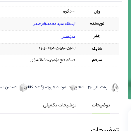
وزن
1100 گرم
نویسنده
آیت‌الله سید محمدباقر صدر
ناشر
دارالصدر
شابک
978-964-5860-57-1
مترجم
حسام حاج مؤمن, رضا ناظمیان
پشتیبانی 24 ساعته
فرصت 7 روزه بازگشت کالا
تضمین کیفی
توضیحات
توضیحات تکمیلی