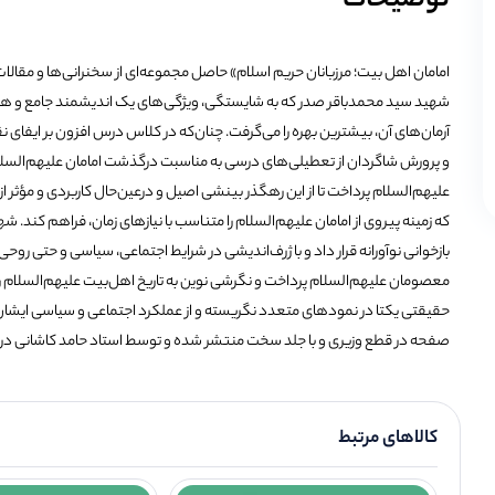
توضیحات
امامان اهل بیت؛ مرزبانان حریم اسلام» حاصل مجموعه‌ای از سخنرانی‌ها و مقالات
شهید سید محمدباقر صدر که به شایستگی، ویژگی‌های یک اندیشمند جامع و هوشم
آرمان‌های آن، بیشترین بهره را می‌گرفت. چنان‌که در کلاس درس افزون بر ایفا
و پرورش شاگردان از تعطیلی‌های درسی به مناسبت‌ درگذشت امامان علیهم‌السلا
علیهم‌السلام پرداخت تا از این رهگذر بینشی اصیل و درعین‌حال کاربردی و مؤثر از
که زمینه پیروی از امامان علیهم‌السلام را متناسب با نیازهای زمان، فراهم کند
بازخوانی نوآورانه قرار داد و با ژرف‌اندیشی در شرایط اجتماعی، سیاسی و حتی روحی
معصومان علیهم‌السلام ‌پرداخت و نگرشی نوین به تاریخ اهل‌بیت علیهم‌السلام را 
صفحه در قطع وزیری و با جلد سخت منتشر شده و توسط استاد حامد کاشانی در
کالاهای مرتبط