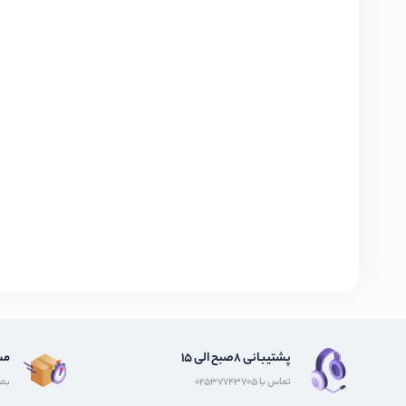
پشتیبانی 8صبح الی 15
مش
تماس با 02537743705
بصو