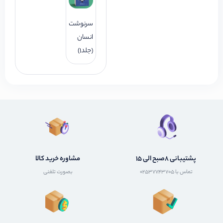
سرنوشت
انسان
(جلد1)
پشتیبانی 8صبح الی 15
مشاوره خرید کالا
تماس با 02537743705
بصورت تلفنی