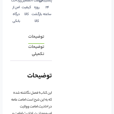
پشتیبانی
فرصت 7
تضمین
پرداخت
24
روزه
کیفیت
امن از
ساعته
بازگشت
کالا
درگاه
کالا
بانکی
توضیحات
توضیحات
تکمیلی
توضیحات
این کتاب6 فصل نگاشته شده
که به این شرح است:امامت عامه
در احادیث،امامت وولایت
امیرمومنان در احادیث،امامت و