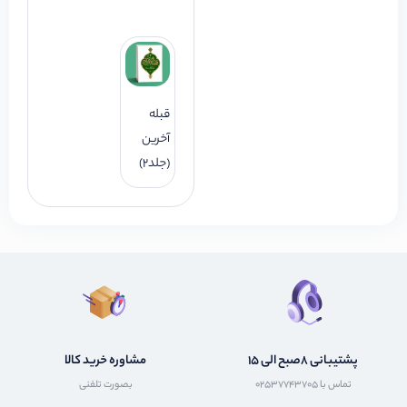
قبله
آخرین
(جلد2)
پشتیبانی 8صبح الی 15
مشاوره خرید کالا
تماس با 02537743705
بصورت تلفنی