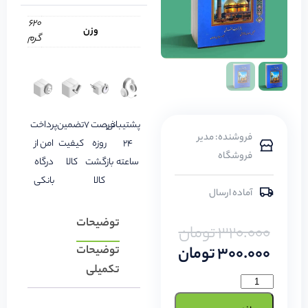
620
وزن
گرم
پشتیبانی
فرصت 7
تضمین
پرداخت
فروشنده: مدیر
24
روزه
کیفیت
امن از
فروشگاه
ساعته
بازگشت
کالا
درگاه
کالا
بانکی
آماده ارسال
توضیحات
320.000
تومان
300.000
تومان
توضیحات
تکمیلی