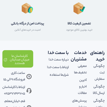
تضمین کیفیت کالا
پرداخت امن از درگاه بانکی
خرید بهترین کالای موجود
امنیت در خریدهای آنلاین
راهنمای
خدمات
با سمت خدا
کارشناسان ما
خرید
مشتریان
درباره سمت خدا
میزبان صدایتان
هستند
چگونگی
معرفی
ارتباط با سمت خدا
ثبت
تخفیف‌ها
ساعت کاری
شرایط استفاده
سفارش
فروشگاه 9 الی 15
آخرین
چگونگی
اخبار و
ارتباط با کارشناسان
ارسال کالا
مقالات
02537743705
چگونگی
پرسش‌های
قم، خیابان‌معلم،