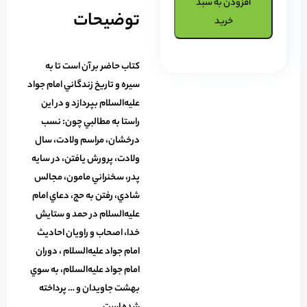
افزودن به سبد
توضیحات
خرید
کتاب حاضر بر آن است تا به
سيره و تاريخ زندگاني امام جواد
عليه‌السلام بپردازد و در اين
راستا به مطالبي چون: نسب
درخشان، مراسم ولادت، سال
ولادت، پرورش يافتن، در سايه
پدر، سخنراني مامون، مجالس
شادي، رفتن به حج، دعاي امام
عليه‌السلام در حمد و ستايش
خدا، اصحاب و راويان احاديث
امام جواد عليه‌السلام ، دوران
امام جواد عليه‌السلام، به سوي
بهشت جاويدان و … پرداخته