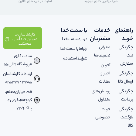
خرید بهترین کالای موجود
امنیت در خریدهای آنلاین
راهنمای
خدمات
با سمت خدا
کارشناسان ما
خرید
مشتریان
درباره سمت خدا
میزبان صدایتان
هستند
چگونگی
معرفی
ارتباط با سمت خدا
ثبت
تخفیف‌ها
ساعت کاری
شرایط استفاده
سفارش
فروشگاه 9 الی 15
آخرین
چگونگی
اخبار و
ارتباط با کارشناسان
ارسال کالا
مقالات
02537743705
چگونگی
پرسش‌های
قم، خیابان‌معلم،
پرداخت
متداول
کوچه‌10، فرعی‌4،
پلاک ‌72/1
چگونگی
حریم
بازگشت
خصوصی
کالا