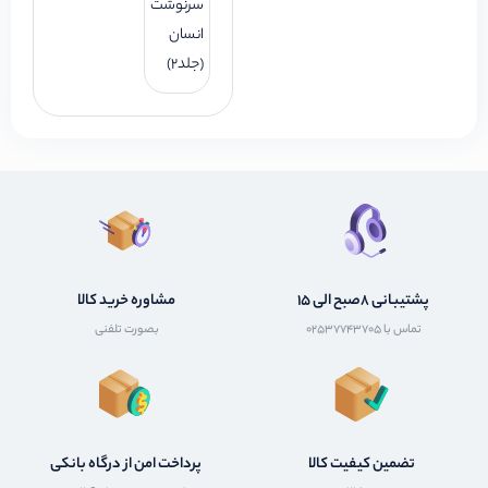
سرنوشت
انسان
(جلد2)
پشتیبانی 8صبح الی 15
مشاوره خرید کالا
تماس با 02537743705
بصورت تلفنی
تضمین کیفیت کالا
پرداخت امن از درگاه بانکی