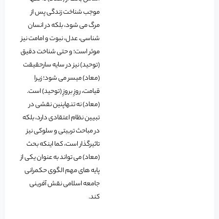
موجب شناخت زندگی پس از
مرگ می شود، بلکه در انسان
شناسی، عدل، نبوت و امامت نیز
موثر است؛ و حتی شناخت دقیق
(توحید) نیز در سایه سارحقیقت
(معاد) میسر می شود؛ زیرا
قیامت، روزِ بروزِ (توحید) است.
(معاد) نه تنهاپنین نقشی در
تبیین نظام اعتقادی دارد، بلکه
در مباحث تربیتی و سلوکی نیز
تاثیرگذار است، کما اینکه بحث
(معاد) می تواند به عنوان یکی از
پایه های مهم الگوی حکمرانی
جامعه اسلامی نقش آفرینی
کند.