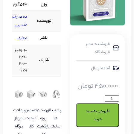
وزن
570 گرم
محمدرضا
نویسنده
عابدینی
ناشر
معارف
فروشنده: مدیر
9-431-
فروشگاه
441-
شابک
600-
آماده ارسال
978
450.000
تومان
پشتیبانی
فرصت 7
تضمین
پرداخت
افزودن به سبد
24
روزه
کیفیت
امن از
خرید
ساعته
بازگشت
کالا
درگاه