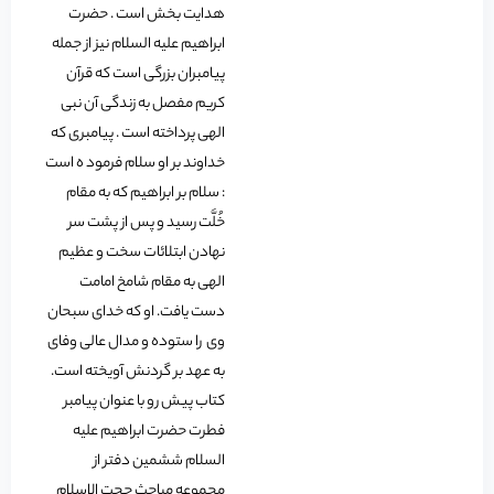
هدایت بخش است . حضرت
ابراهیم علیه السلام نیز از جمله
پیامبران بزرگی است که قرآن
کریم مفصل به زندگی آن نبی
الهی پرداخته است . پیامبری که
خداوند بر او سلام فرمود ه است
: سلام بر ابراهیم که به مقام
خُلَّت رسید و پس از پشت سر
نهادن ابتلائات سخت و عظیم
الهی به مقام شامخ امامت
دست یافت. او که خدای سبحان
وی را ستوده و مدال عالی وفای
به عهد بر گردنش آویخته است.
کتاب پیش رو با عنوان پیامبر
فطرت حضرت ابراهیم علیه
السلام ششمین دفتر از
مجموعه مباحث حجت الاسلام