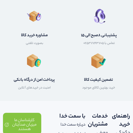
پشتیبانی 8صبح الی 15
مشاوره خرید کالا
تماس با 02537743705
بصورت تلفنی
تضمین کیفیت کالا
پرداخت امن از درگاه بانکی
خرید بهترین کالای موجود
امنیت در خریدهای آنلاین
راهنمای
خدمات
با سمت خدا
کارشناسان ما
خرید
مشتریان
درباره سمت خدا
میزبان صدایتان
هستند
چگونگی
معرفی