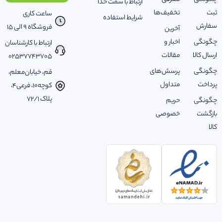
ارتباط با سمت خدا
ثبت
تخفیف‌ها
ساعت کاری
شرایط استفاده
سفارش
فروشگاه 9 الی 15
آخرین
چگونگی
اخبار و
ارتباط با کارشناسان
ارسال کالا
مقالات
02537743705
چگونگی
پرسش‌های
قم، خیابان‌معلم،
پرداخت
متداول
کوچه‌10، فرعی‌4،
پلاک ‌72/1
چگونگی
حریم
بازگشت
خصوصی
کالا