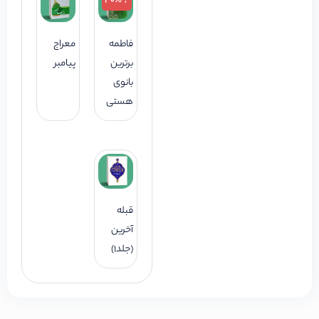
↓ 30%
فاطمه
معراج
برترین
پیامبر
بانوی
هستی
قبله
آخرین
(جلد1)