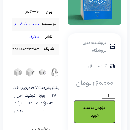
وزن
340 گرم
نویسنده
محمدرضا عابدینی
ناشر
معارف
فروشنده: مدیر
شابک
9786004412483
فروشگاه
آماده ارسال
260.000
تومان
پشتیبانی
فرصت 7
تضمین
پرداخت
24
روزه
کیفیت
امن از
ساعته
بازگشت
کالا
درگاه
افزودن به سبد
کالا
بانکی
خرید
توضیحات