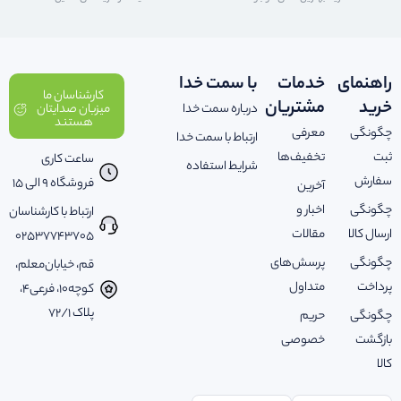
راهنمای
خدمات
با سمت خدا
کارشناسان ما
خرید
مشتریان
درباره سمت خدا
میزبان صدایتان
هستند
چگونگی
معرفی
ارتباط با سمت خدا
ثبت
تخفیف‌ها
ساعت کاری
شرایط استفاده
سفارش
فروشگاه 9 الی 15
آخرین
چگونگی
اخبار و
ارتباط با کارشناسان
ارسال کالا
مقالات
02537743705
چگونگی
پرسش‌های
قم، خیابان‌معلم،
پرداخت
متداول
کوچه‌10، فرعی‌4،
پلاک ‌72/1
چگونگی
حریم
بازگشت
خصوصی
کالا