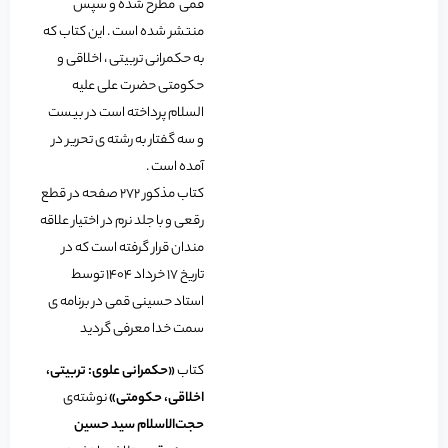
قمی مطرح شده و سپس
منتشر شده است . این کتاب که
به حکمرانی تربیتی ، اخلاقی و
حکومتی حضرت علی علیه
السلام پرداخته است در بیست
و سه گفتار به رشته ی تحریر در
آمده است .
کتاب مذکور 272 صفحه در قطع
رقعی و با جلد نرم در اختیار علاقه
مندان قرار گرفته است که در
تاریخ 17 خرداد 1404 توسط
استاد حسینی قمی در برنامه ی
سمت خدا معرفی گردید
کتاب
«حکمرانی علوی: تربیتی،
اخلاقی، حکومتی»
نوشته‌ی
حجت‌الاسلام سید حسین