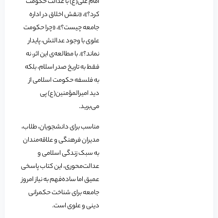
امام علی(ع) با عدالت حکومت
کرد؟»، «نقش اخلاق در اداره
جامعه چیست؟»، «چرا حکومت
علوی با وجود عدالتش، پایدار
نماند؟». با مطالعه‌ی این اثر، نه
فقط به تاریخ صدر اسلام، بلکه
به فلسفه حکومت اسلامی از
دید امیرالمؤمنین(ع) پی
می‌برید.
مناسب برای دانشجویان، طلاب،
مدیران فرهنگی و علاقه‌مندان
به سبک زندگی اسلامی و
عدالت‌محوری، این کتاب پاسخی
عمیق اما ساده‌فهم به نیاز امروز
جامعه برای شناخت حکمرانی
دینی و علوی است.