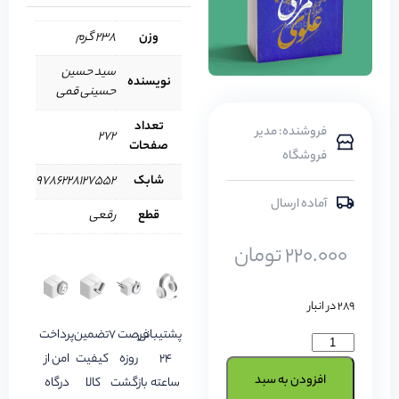
وزن
238 گرم
سید حسین
نویسنده
حسینی قمی
تعداد
فروشنده: مدیر
272
صفحات
فروشگاه
شابک
9786228127552
آماده ارسال
قطع
رقعی
220.000
تومان
289 در انبار
پشتیبانی
فرصت 7
تضمین
پرداخت
24
روزه
کیفیت
امن از
افزودن به سبد
ساعته
بازگشت
کالا
درگاه