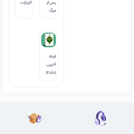
پس از
الزیارات
مرگ
قبله
آخرین
(جلد2)