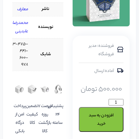
ناشر
معارف
محمدرضا
نویسنده
عابدینی
3-475-
فروشنده: مدیر
441-
فروشگاه
شابک
600-
978
آماده ارسال
500.000
تومان
پشتیبانی
فرصت 7
تضمین
پرداخت
24
روزه
کیفیت
امن از
افزودن به سبد
ساعته
بازگشت
کالا
درگاه
خرید
کالا
بانکی