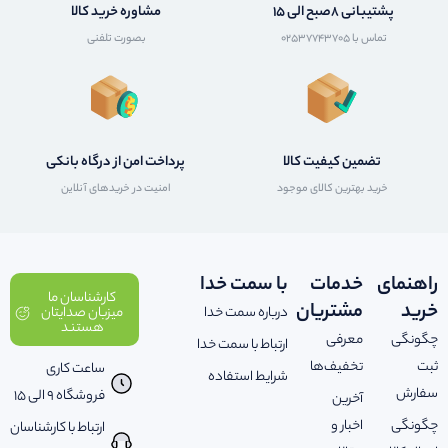
پشتیبانی 8صبح الی 15
مشاوره خرید کالا
تماس با 02537743705
بصورت تلفنی
تضمین کیفیت کالا
پرداخت امن از درگاه بانکی
خرید بهترین کالای موجود
امنیت در خریدهای آنلاین
راهنمای
خدمات
با سمت خدا
کارشناسان ما
خرید
مشتریان
درباره سمت خدا
میزبان صدایتان
هستند
چگونگی
معرفی
ارتباط با سمت خدا
ثبت
تخفیف‌ها
ساعت کاری
شرایط استفاده
سفارش
فروشگاه 9 الی 15
آخرین
چگونگی
اخبار و
ارتباط با کارشناسان