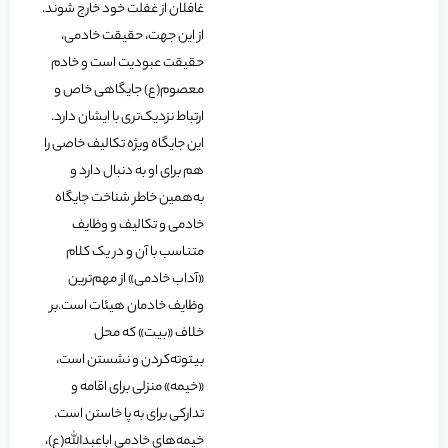
غافلان از غفلت خود خارج شوند.
از این جهت، حقیقت خادمی،
حقیقت عبودیت است و خادم
معصوم(ع) جایگاهی خاص و
ارتباط نزدیک‌تری با ایشان دارد.
این جایگاه ویژه تکالیف خاصی را
هم برای او به دنبال دارد و
به‌همین خاطر شناخت جایگاه
خادمی و تکالیف و وظایف
متناسب با آن و در یک کلام
«آداب خادمی» از مهم‌ترین
وظایف خادمان هیئات است.بر
خلاف «بیت» که محل
بیتوته‌کردن و نشستن است،
«خیمه» منزلی برای اقامه و
تدارکی برای به پا خاستن است.
خیمه‌های خادمی اباعبدالله(ع)،