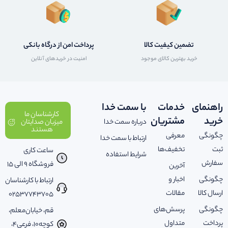
تضمین کیفیت کالا
پرداخت امن از درگاه بانکی
خرید بهترین کالای موجود
امنیت در خریدهای آنلاین
راهنمای
خدمات
با سمت خدا
کارشناسان ما
خرید
مشتریان
درباره سمت خدا
میزبان صدایتان
هستند
چگونگی
معرفی
ارتباط با سمت خدا
ثبت
تخفیف‌ها
ساعت کاری
شرایط استفاده
سفارش
فروشگاه 9 الی 15
آخرین
چگونگی
اخبار و
ارتباط با کارشناسان
ارسال کالا
مقالات
02537743705
چگونگی
پرسش‌های
قم، خیابان‌معلم،
پرداخت
متداول
کوچه‌10، فرعی‌4،