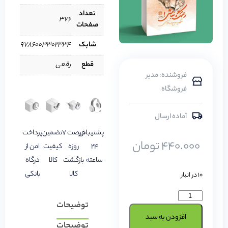
تعداد
۳۷۶
صفحات
شابک
9786003302334
قطع
رقعی
فروشنده: مدیر
فروشگاه
آماده ارسال
پشتیبانی
فرصت 7
تضمین
پرداخت
440.000
تومان
24
روزه
کیفیت
امن از
ساعته
بازگشت
کالا
درگاه
کالا
بانکی
10 در انبار
توضیحات
افزودن به سبد
توضیحات