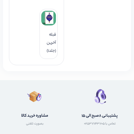
قبله
آخرین
(جلد1)
پشتیبانی 8صبح الی 15
مشاوره خرید کالا
تماس با 02537743705
بصورت تلفنی