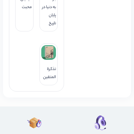
به دنیا در
محبت
پایان
تاریخ
تذکرة
المتقین