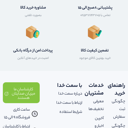
پشتیبانی 8صبح الی 15
مشاوره خرید کالا
تماس با 02537743705
بصورت تلفنی
تضمین کیفیت کالا
پرداخت امن از درگاه بانکی
خرید بهترین کالای موجود
امنیت در خریدهای آنلاین
راهنمای
خدمات
با سمت خدا
کارشناسان ما
خرید
مشتریان
درباره سمت خدا
میزبان صدایتان
هستند
چگونگی
معرفی
ارتباط با سمت خدا
ثبت
تخفیف‌ها
ساعت کاری
شرایط استفاده
سفارش
فروشگاه 9 الی 15
آخرین
چگونگی
اخبار و
ارتباط با کارشناسان