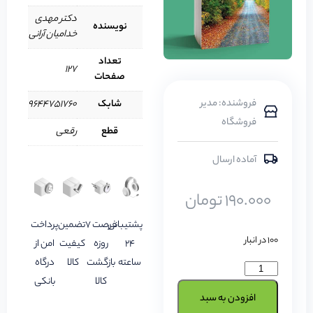
دکتر مهدی
نویسنده
خدامیان آرانی
تعداد
127
صفحات
فروشنده: مدیر
شابک
9644751760
فروشگاه
قطع
رقعی
آماده ارسال
190.000
تومان
پشتیبانی
فرصت 7
تضمین
پرداخت
100 در انبار
24
روزه
کیفیت
امن از
ساعته
بازگشت
کالا
درگاه
کالا
بانکی
افزودن به سبد