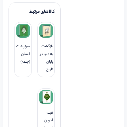
کالاهای مرتبط
بازگشت
سرنوشت
به دنیا در
انسان
پایان
(جلد2)
تاریخ
قبله
آخرین