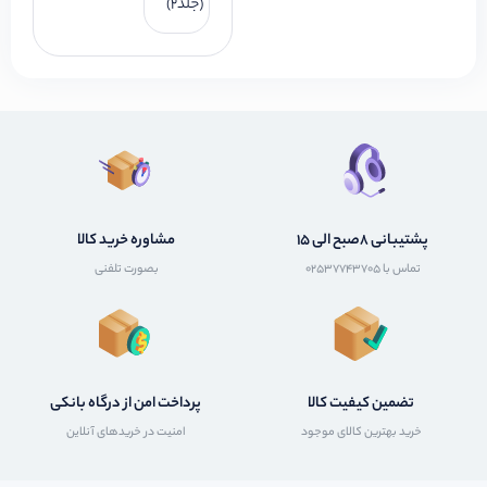
(جلد2)
پشتیبانی 8صبح الی 15
مشاوره خرید کالا
تماس با 02537743705
بصورت تلفنی
تضمین کیفیت کالا
پرداخت امن از درگاه بانکی
خرید بهترین کالای موجود
امنیت در خریدهای آنلاین