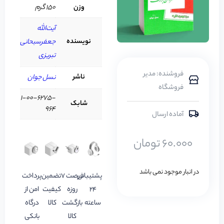
وزن
150 گرم
آیت‌الله
نویسنده
جعفرسبحانی
تبریزی
فروشنده: مدیر
ناشر
نسل جوان
فروشگاه
1-00-6275-
شابک
964
آماده ارسال
60.000
تومان
در انبار موجود نمی باشد
پشتیبانی
فرصت 7
تضمین
پرداخت
24
روزه
کیفیت
امن از
ساعته
بازگشت
کالا
درگاه
کالا
بانکی