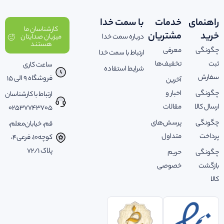
راهنمای
خدمات
با سمت خدا
کارشناسان ما
خرید
مشتریان
درباره سمت خدا
میزبان صدایتان
هستند
چگونگی
معرفی
ارتباط با سمت خدا
ثبت
تخفیف‌ها
ساعت کاری
شرایط استفاده
سفارش
فروشگاه 9 الی 15
آخرین
چگونگی
اخبار و
ارتباط با کارشناسان
ارسال کالا
مقالات
02537743705
چگونگی
پرسش‌های
قم، خیابان‌معلم،
پرداخت
متداول
کوچه‌10، فرعی‌4،
پلاک ‌72/1
چگونگی
حریم
بازگشت
خصوصی
کالا