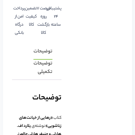
پشتیبانی
فرصت 7
تضمین
پرداخت
24
روزه
کیفیت
امن از
ساعته
بازگشت
کالا
درگاه
کالا
بانکی
توضیحات
توضیحات
تکمیلی
توضیحات
کتاب
«رهایی از خیانت‌های
زناشویی»
نوشته‌ی
یلارد اف.
هارلی و جنیفر هارلی چالمرز
،