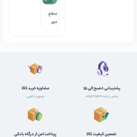
مطلع
مهر
پشتیبانی 8صبح الی 15
مشاوره خرید کالا
تماس با 02537743705
بصورت تلفنی
تضمین کیفیت کالا
پرداخت امن از درگاه بانکی