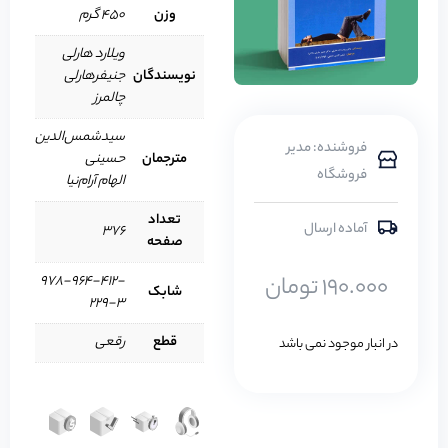
وزن
450 گرم
ویلارد هارلی
نویسندگان
جنیفرهارلی
چالمرز
سیدشمس‌الدین
فروشنده: مدیر
مترجمان
حسینی
فروشگاه
الهام آرام‌نیا
تعداد
آماده ارسال
376
صفحه
190.000
تومان
978-964-412-
شابک
229-3
قطع
رقعی
در انبار موجود نمی باشد