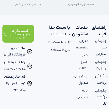
خرید بهترین کالای موجود
امنیت در خریدهای آنلاین
راهنمای
خدمات
با سمت خدا
کارشناسان ما
خرید
مشتریان
درباره سمت خدا
میزبان صدایتان
هستند
چگونگی
معرفی
ارتباط با سمت خدا
ثبت
تخفیف‌ها
ساعت کاری
شرایط استفاده
سفارش
فروشگاه 9 الی 15
آخرین
چگونگی
اخبار و
ارتباط با کارشناسان
ارسال کالا
مقالات
02537743705
چگونگی
پرسش‌های
قم، خیابان‌معلم،
پرداخت
متداول
کوچه‌10، فرعی‌4،
پلاک ‌72/1
چگونگی
حریم
بازگشت
خصوصی
کالا