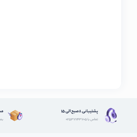
پشتیبانی 8صبح الی 15
مش
تماس با 02537743705
بصو