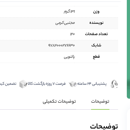
وزن
131 گرم
نویسنده
مجتبی کرمی
تعداد صفحات
120
شابک
9782000276630
قطع
پالتویی
پشتیبانی 24 ساعته
فرصت 7 روزه بازگشت کالا
تضمین کیفی
توضیحات
توضیحات تکمیلی
توضیحات