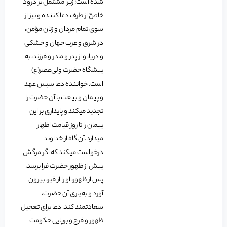
شده است؛ زیرا مشتمل بر درود
خاصّ از طرف دعا کننده و نیز از
سوی تمام مردان و زنان مؤمن،
در شرق و غرب جهان و خشکی
و دریا، و از پدر و مادر و فرزند، به
پیشگاه حضرت ولی‌عصر(ع)
است. خواننده دعا سپس عهد
و پیمان و بیعت با آن حضرت را
تجدید می‏کند و پایداری بر این
پیمان را تا روز قیامت اظهار
می‏دارد.آن گاه از خداوند
درخواست می‏کند که اگر مرگش
پیش از ظهور حضرت فرا برسد،
پس از ظهور، او را از قبر، بیرون
آورد و به یاری آن حضرت،
سعادتمند کند. دعا برای تعجیل
ظهور و فرج و برپایی حکومت