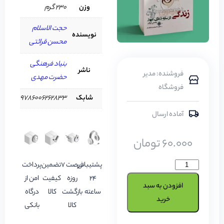
وزن
230 گرم
حجت الاسلام
نویسنده
محسن قرائتی
بنیاد فرهنگی
ناشر
فروشنده: مدیر
حضرت مهدی
فروشگاه
شابک
9786006262833
آماده ارسال
60.000
تومان
پشتیبانی
فرصت 7
تضمین
پرداخت
24
روزه
کیفیت
امن از
افزودن به سبد
ساعته
بازگشت
کالا
درگاه
خرید
کالا
بانکی