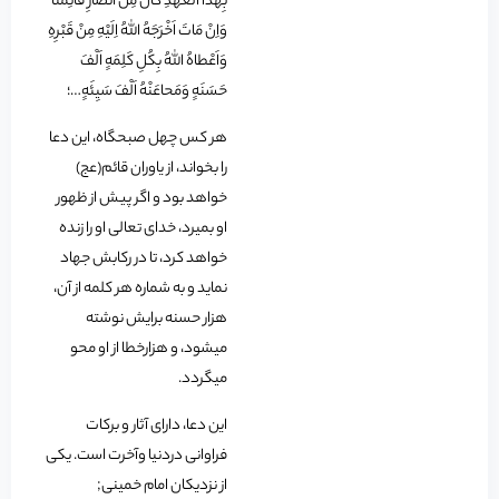
بِهَذَا العَهْدِ کَانَ مِنْ اَنْصارِ قَائِمنا
وَاِنْ مَاتَ اَخْرَجَهُ اللّهُ اِلَیْهِ مِنْ قَبْرِهِ
وَاَعْطاهُ اللّهُ بِکُلِ کَلِمَهٍ اَلْفَ
حَسَنَهٍ وَمَحاعَنْهُ اَلْفَ سَیِئَهٍ…؛
هر کس چهل صبحگاه، این دعا
را بخواند، از یاوران قائم(عج)
خواهد بود و اگر پیش از ظهور
او بمیرد، خدای تعالی او را زنده
خواهد کرد، تا در رکابش جهاد
نماید و به شماره هر کلمه از آن،
هزار حسنه برایش نوشته
می‏شود، و هزارخطا از او محو
می‏گردد.
این دعا، دارای آثار و برکات
فراوانی دردنیا وآخرت است. یکی
از نزدیکان امام خمینی;