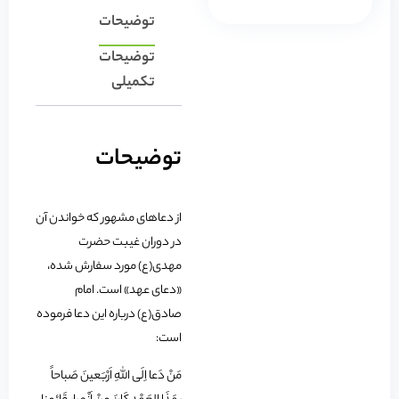
توضیحات
توضیحات
تکمیلی
توضیحات
از دعاهای مشهور که خواندن آن
در دوران غیبت حضرت
مهدی‏(ع) مورد سفارش شده،
«دعای عهد» است. امام
صادق(ع) درباره این دعا فرموده
است:
مَنْ دَعا اِلَی اللَّهِ اَرْبَعینَ صَباحاً