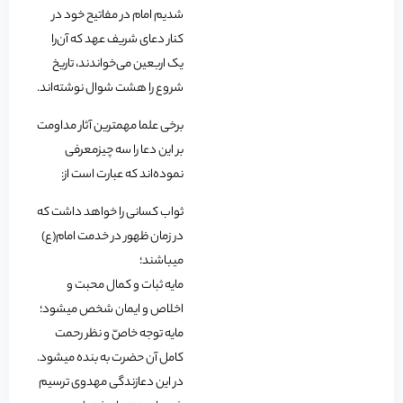
شدیم امام در مفاتیح خود در
کنار دعای شریف عهد که آن‌را
یک اربعین می‌خواندند، تاریخ
شروع را هشت شوال نوشته‌اند.
برخی علما مهم‏ترین آثار مداومت
بر این دعا را سه چیزمعرفی
نموده‌اند که عبارت است از:
ثواب کسانی را خواهد داشت که
در زمان ظهور در خدمت امام‏(ع)
می‏باشند؛
مایه ثبات و کمال محبت و
اخلاص و ایمان شخص می‏شود؛
مایه توجه خاصّ و نظر رحمت
کامل آن حضرت به بنده می‏شود.
در این دعازندگی مهدوی ترسیم