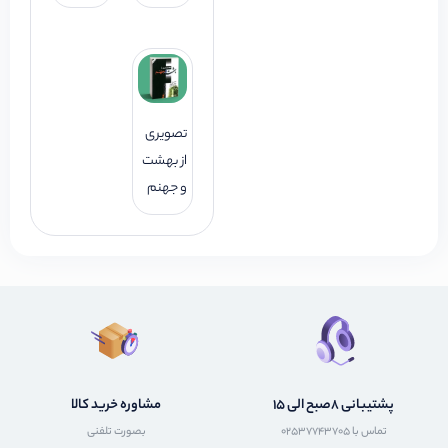
تصویری
از بهشت
و جهنم
پشتیبانی 8صبح الی 15
مشاوره خرید کالا
تماس با 02537743705
بصورت تلفنی