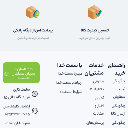
تضمین کیفیت کالا
پرداخت امن از درگاه بانکی
خرید بهترین کالای موجود
امنیت در خریدهای آنلاین
راهنمای
خدمات
با سمت خدا
کارشناسان ما
خرید
مشتریان
درباره سمت خدا
میزبان صدایتان
هستند
چگونگی
معرفی
ارتباط با سمت خدا
ثبت
تخفیف‌ها
ساعت کاری
شرایط استفاده
سفارش
فروشگاه 9 الی 15
آخرین
چگونگی
اخبار و
ارتباط با کارشناسان
ارسال کالا
مقالات
02537743705
چگونگی
پرسش‌های
قم، خیابان‌معلم،