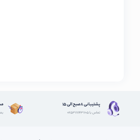
پشتیبانی 8صبح الی 15
مش
تماس با 02537743705
بصو