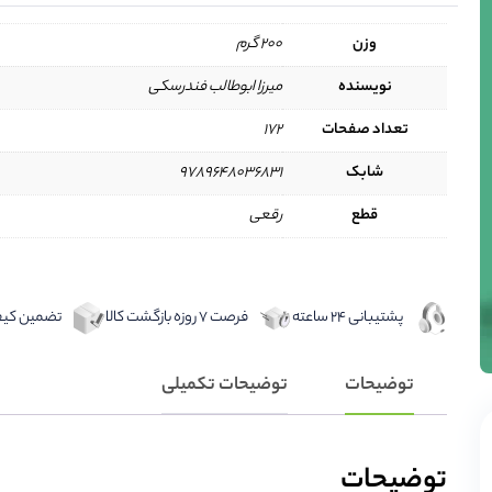
وزن
200 گرم
نویسنده
میرزا ابوطالب فندرسکی
تعداد صفحات
172
شابک
9789648036831
قطع
رقعی
پشتیبانی 24 ساعته
فرصت 7 روزه بازگشت کالا
تضمین کیفی
توضیحات
توضیحات تکمیلی
توضیحات