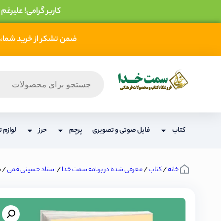
کاربر گرامی! علیرغم
ضمن تشکر از خرید شما، 
کتاب
فایل صوتی و تصویری
پرچم
حرز
لوازم ت
خانه
/
کتاب
/
معرفی شده در برنامه سمت خدا
/
استاد حسینی قمی
/ س