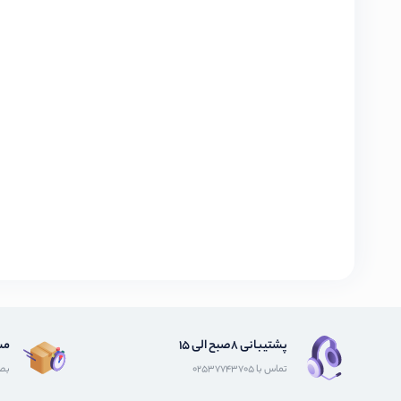
پشتیبانی 8صبح الی 15
مش
تماس با 02537743705
بصو