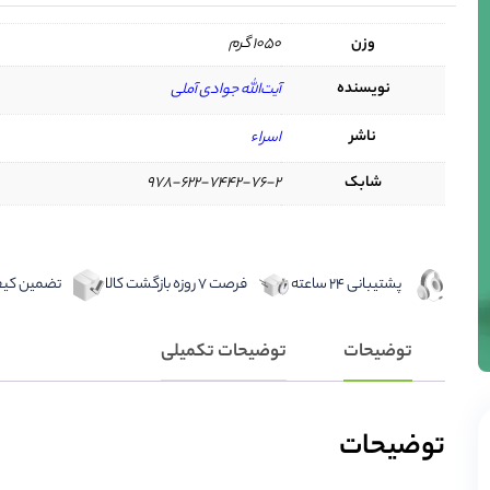
وزن
1050 گرم
نویسنده
آیت‌الله جوادی آملی
ناشر
اسراء
شابک
978-622-7442-76-2
پشتیبانی 24 ساعته
فرصت 7 روزه بازگشت کالا
تضمین کیفی
توضیحات
توضیحات تکمیلی
توضیحات