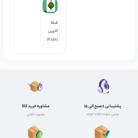
قبله
آخرین
(جلد2)
پشتیبانی 8صبح الی 15
مشاوره خرید کالا
تماس با 02537743705
بصورت تلفنی