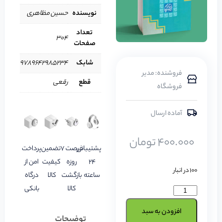
نویسنده
حسین مظاهری
تعداد
304
صفحات
شابک
9789642985234
فروشنده: مدیر
قطع
رقعی
فروشگاه
آماده ارسال
400.000
تومان
پشتیبانی
فرصت 7
تضمین
پرداخت
24
روزه
کیفیت
امن از
100 در انبار
ساعته
بازگشت
کالا
درگاه
کالا
بانکی
افزودن به سبد
توضیحات