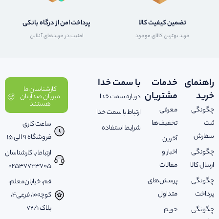
تضمین کیفیت کالا
پرداخت امن از درگاه بانکی
خرید بهترین کالای موجود
امنیت در خریدهای آنلاین
راهنمای
خدمات
با سمت خدا
کارشناسان ما
خرید
مشتریان
درباره سمت خدا
میزبان صدایتان
هستند
چگونگی
معرفی
ارتباط با سمت خدا
ثبت
تخفیف‌ها
ساعت کاری
شرایط استفاده
سفارش
فروشگاه 9 الی 15
آخرین
چگونگی
اخبار و
ارتباط با کارشناسان
ارسال کالا
مقالات
02537743705
چگونگی
پرسش‌های
قم، خیابان‌معلم،
پرداخت
متداول
کوچه‌10، فرعی‌4،
پلاک ‌72/1
چگونگی
حریم