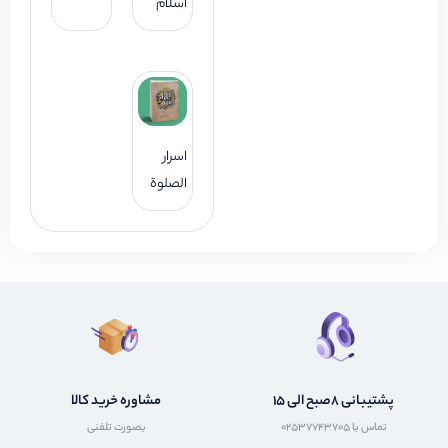
اسلام
اسرار
الصلوة
پشتیبانی 8صبح الی 15
مشاوره خرید کالا
تماس با 02537743705
بصورت تلفنی