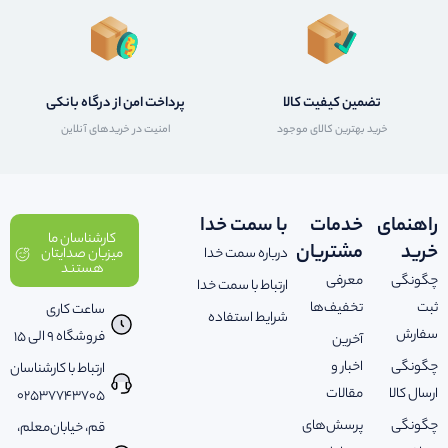
تضمین کیفیت کالا
پرداخت امن از درگاه بانکی
خرید بهترین کالای موجود
امنیت در خریدهای آنلاین
راهنمای
خدمات
با سمت خدا
کارشناسان ما
خرید
مشتریان
درباره سمت خدا
میزبان صدایتان
هستند
چگونگی
معرفی
ارتباط با سمت خدا
ثبت
تخفیف‌ها
ساعت کاری
شرایط استفاده
سفارش
فروشگاه 9 الی 15
آخرین
چگونگی
اخبار و
ارتباط با کارشناسان
ارسال کالا
مقالات
02537743705
چگونگی
پرسش‌های
قم، خیابان‌معلم،