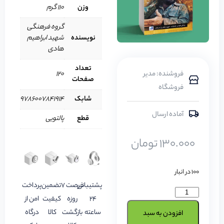
وزن
110 گرم
گروه فرهنگی
نویسنده
شهید ابراهیم
هادی
تعداد
فروشنده: مدیر
120
صفحات
فروشگاه
شابک
9786007841914
آماده ارسال
قطع
پالتویی
130.000
تومان
100 در انبار
پشتیبانی
فرصت 7
تضمین
پرداخت
24
روزه
کیفیت
امن از
ساعته
بازگشت
کالا
درگاه
افزودن به سبد