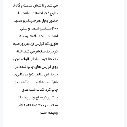
می شد و تا شش ساعت و گاه تا
طلوع فجر ادامه می یافت، با
حضور چهار نفر خبرنگار و حدود
200 مستمع شیعه و سنی
اهمیت زیادی یافته بود، به
طوری که گزارش آن هر روز صبح
در جراید منتشر می شد، البته
بعدها خود سلطان الواعظین از
روی گزارش های چاپ شده در
جراید، این مناظرات را در کتابی به
نام “شب های پیشاور” مرتب و
چاپ کرد. کتاب شب های
پیشاور در قطع وزیری با جلد
سخت در 776 صفحه به چاپ
رسیده است.