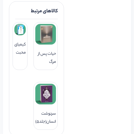
کالاهای مرتبط
کیمیای
محبت
حیات پس از
مرگ
سرنوشت
انسان(جلد5)