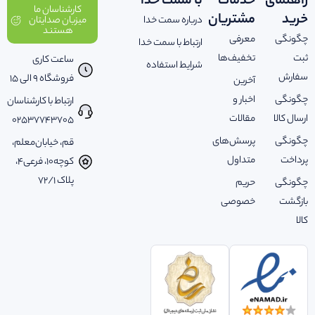
راهنمای
خدمات
با سمت خدا
کارشناسان ما
خرید
مشتریان
درباره سمت خدا
میزبان صدایتان
هستند
چگونگی
معرفی
ارتباط با سمت خدا
ثبت
تخفیف‌ها
ساعت کاری
شرایط استفاده
سفارش
فروشگاه 9 الی 15
آخرین
چگونگی
اخبار و
ارتباط با کارشناسان
ارسال کالا
مقالات
02537743705
چگونگی
پرسش‌های
قم، خیابان‌معلم،
پرداخت
متداول
کوچه‌10، فرعی‌4،
پلاک ‌72/1
چگونگی
حریم
بازگشت
خصوصی
کالا