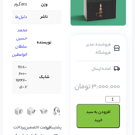
وزن
1128 گرم
ناشر
دلیل ما
محمد
حسین
نویسنده
فروشنده: مدیر
سلطان
فروشگاه
الواعظین
978-
آماده ارسال
600-
شابک
91246-
3.000.000
تومان
5-7
افزودن به سبد
خرید
پشتیبانی
فرصت 7
تضمین
پرداخت