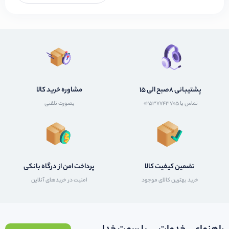
پشتیبانی 8صبح الی 15
مشاوره خرید کالا
تماس با 02537743705
بصورت تلفنی
تضمین کیفیت کالا
پرداخت امن از درگاه بانکی
خرید بهترین کالای موجود
امنیت در خریدهای آنلاین