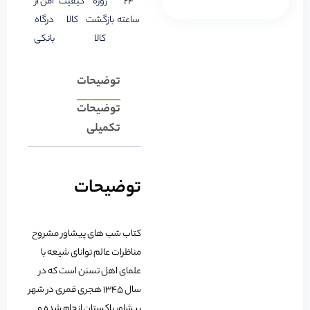
24
روزه
کیفیت
امن از
ساعته
بازگشت
کالا
درگاه
کالا
بانکی
توضیحات
توضیحات
تکمیلی
توضیحات
کتاب شب های پیشاور مشروح
مناظرات عالم توانای شیعه با
علمای اهل تسنن است که در
سال 1345 هجری قمری در شهر
پیشاور پاکستان انجام شده و