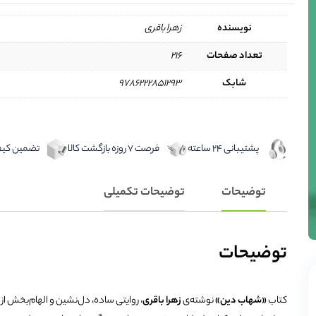
نویسنده
زهرا باقری
تعداد صفحات
۲۱۶
شابک
9786222851293
پشتیبانی 24 ساعته
فرصت 7 روزه بازگشت کالا
تضمین کیفی
توضیحات
توضیحات تکمیلی
توضیحات
کتاب
«شهاب دین»
نوشته‌ی
زهرا باقری
، روایتی ساده، دل‌نشین و الهام‌بخش از 