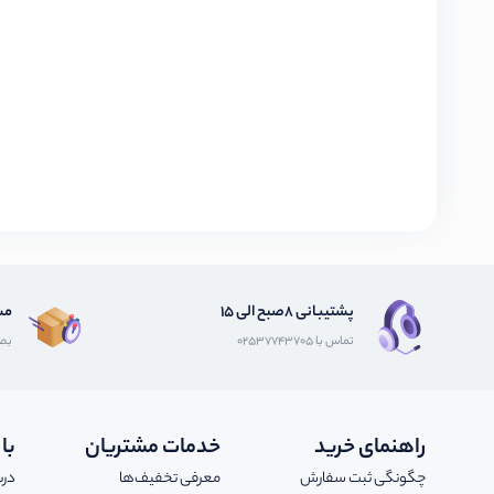
پشتیبانی 8صبح الی 15
مش
تماس با 02537743705
بصو
راهنمای خرید
خدمات مشتریان
با
چگونگی ثبت سفارش
معرفی تخفیف‌ها
درب