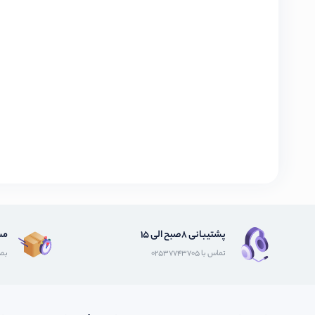
پشتیبانی 8صبح الی 15
مش
تماس با 02537743705
بصو