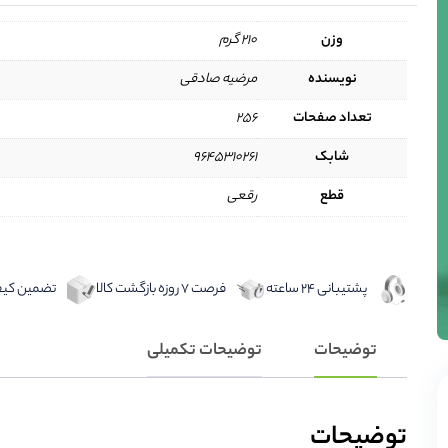
وزن
210 گرم
نویسنده
مرضیه صادقی
تعداد صفحات
256
شابک
9645310261
قطع
رقعی
پشتیبانی 24 ساعته
فرصت 7 روزه بازگشت کالا
تضمین کیفی
توضیحات
توضیحات تکمیلی
توضیحات