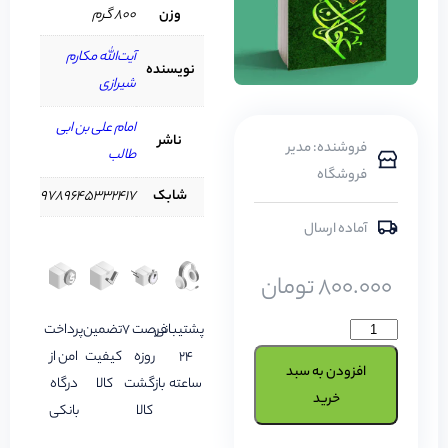
وزن
800 گرم
آیت‌الله مکارم
نویسنده
شیرازی
امام علی بن ابی
ناشر
فروشنده: مدیر
طالب
فروشگاه
شابک
9789645332417
آماده ارسال
800.000
تومان
پشتیبانی
فرصت 7
تضمین
پرداخت
24
روزه
کیفیت
امن از
افزودن به سبد
ساعته
بازگشت
کالا
درگاه
خرید
کالا
بانکی