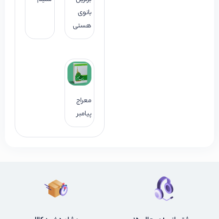
بانوی
هستی
معراج
پیامبر