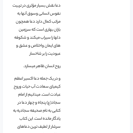
دعا نقش بسیار مؤثری در تربیت
نفوس انسانی وسوق آنها به
مراتب کمال دارد دعا همچون
باران بهاری است که سرزمین
دلها را سیراب میکند و شکوفه
های ایمان واخلاص و عشق و
عبودیت را بر شاخسار
روح انسان ظاهر میسازد.
و در یک جمله دعا اکسیر اعظم
کیمیای سعادت آب حیات وروح
عبادت است. میدانیم از امام
سجاد(ع) پنجاه و چهار دعا در
کتابی به نام صحیفه سجادیه به
یادگار مانده است. این کتاب
سرشار از لطیف ترین دعاهای