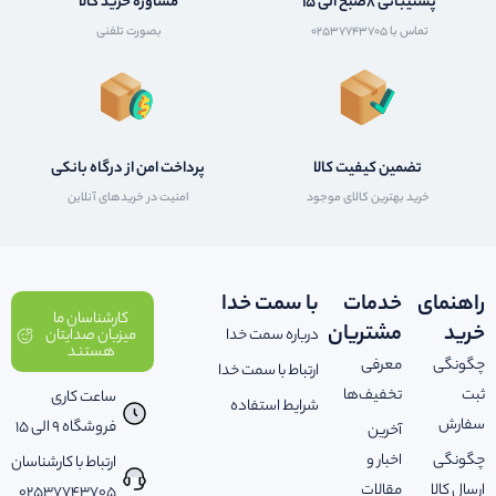
پشتیبانی 8صبح الی 15
مشاوره خرید کالا
تماس با 02537743705
بصورت تلفنی
تضمین کیفیت کالا
پرداخت امن از درگاه بانکی
خرید بهترین کالای موجود
امنیت در خریدهای آنلاین
راهنمای
خدمات
با سمت خدا
کارشناسان ما
خرید
مشتریان
درباره سمت خدا
میزبان صدایتان
هستند
چگونگی
معرفی
ارتباط با سمت خدا
ثبت
تخفیف‌ها
ساعت کاری
شرایط استفاده
سفارش
فروشگاه 9 الی 15
آخرین
چگونگی
اخبار و
ارتباط با کارشناسان
ارسال کالا
مقالات
02537743705