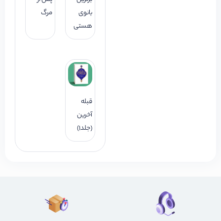
بانوی
مرگ
هستی
قبله
آخرین
(جلد1)