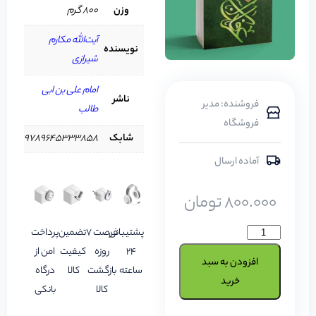
وزن
800 گرم
آیت‌الله مکارم
نویسنده
شیرازی
امام علی بن ابی
ناشر
فروشنده: مدیر
طالب
فروشگاه
شابک
9789645333858
آماده ارسال
800.000
تومان
پشتیبانی
فرصت 7
تضمین
پرداخت
24
روزه
کیفیت
امن از
افزودن به سبد
ساعته
بازگشت
کالا
درگاه
خرید
کالا
بانکی