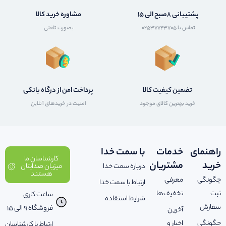
پشتیبانی 8صبح الی 15
مشاوره خرید کالا
تماس با 02537743705
بصورت تلفنی
تضمین کیفیت کالا
پرداخت امن از درگاه بانکی
خرید بهترین کالای موجود
امنیت در خریدهای آنلاین
راهنمای
خدمات
با سمت خدا
کارشناسان ما
خرید
مشتریان
درباره سمت خدا
میزبان صدایتان
هستند
چگونگی
معرفی
ارتباط با سمت خدا
ثبت
تخفیف‌ها
ساعت کاری
شرایط استفاده
سفارش
فروشگاه 9 الی 15
آخرین
چگونگی
اخبار و
ارتباط با کارشناسان