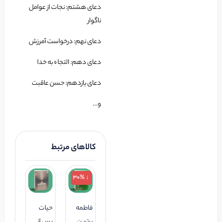
دعای هشتم: نجات از عوامل
ناگوار
دعای نهم: درخواست آمرزش
دعای دهم: التجاء به خدا
دعای یازدهم: حسن عاقبت
و…
کالاهای مرتبط
↓ 30%
فاطمه
حیات
برترین
پس از