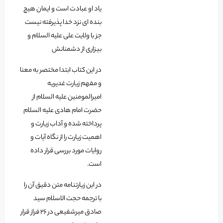
یاد او عبادت است و ایمان هیچ
بنده ای نزد خدا پذیرفته نیست
جز با ولایت علی علیه السلام و
بیزاری از دشمنانش
در این کتاب ابتدا مختصر به معنا
و مفهم زیارت غدیریه
امیرالمومنین علیه السلام از
حضرت امام هادی علیه السلام
پرداخته شده و آداب زیارت و
اهمیت زیارت را از نگاه آیات و
روایات مورد بررسی قرار داده
است.
در این زیارتنامه متن دقیق آن را
با ترجمه حجت الاسلام سید
صادق میرشفیعی در 26 فراز قرار