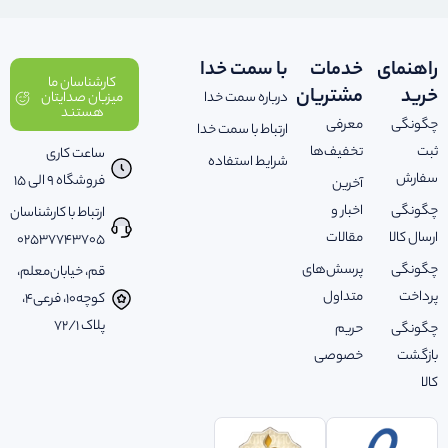
راهنمای
خدمات
با سمت خدا
کارشناسان ما
خرید
مشتریان
درباره سمت خدا
میزبان صدایتان
هستند
چگونگی
معرفی
ارتباط با سمت خدا
ثبت
تخفیف‌ها
ساعت کاری
شرایط استفاده
سفارش
فروشگاه 9 الی 15
آخرین
چگونگی
اخبار و
ارتباط با کارشناسان
ارسال کالا
مقالات
02537743705
چگونگی
پرسش‌های
قم، خیابان‌معلم،
پرداخت
متداول
کوچه‌10، فرعی‌4،
پلاک ‌72/1
چگونگی
حریم
بازگشت
خصوصی
کالا