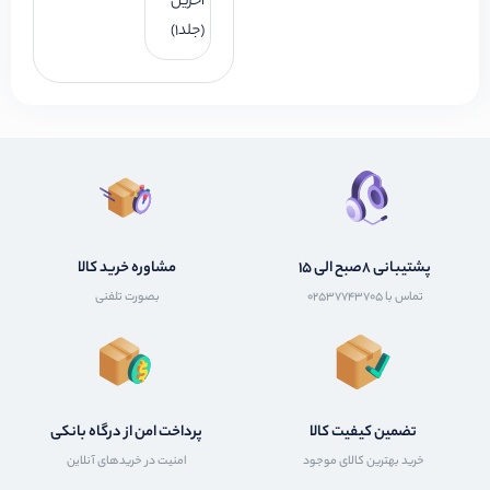
آخرین
(جلد1)
پشتیبانی 8صبح الی 15
مشاوره خرید کالا
تماس با 02537743705
بصورت تلفنی
تضمین کیفیت کالا
پرداخت امن از درگاه بانکی
خرید بهترین کالای موجود
امنیت در خریدهای آنلاین