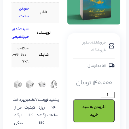
طوبای
ناشر
محبت
سیدصادق
نویسنده
میرشفیعی
فروشنده: مدیر
0-210-
فروشگاه
شابک
366-600-
978
آماده ارسال
140.000
تومان
پشتیبانی
فرصت 7
تضمین
پرداخت
افزودن به سبد
24
روزه
کیفیت
امن از
خرید
ساعته
بازگشت
کالا
درگاه
کالا
بانکی