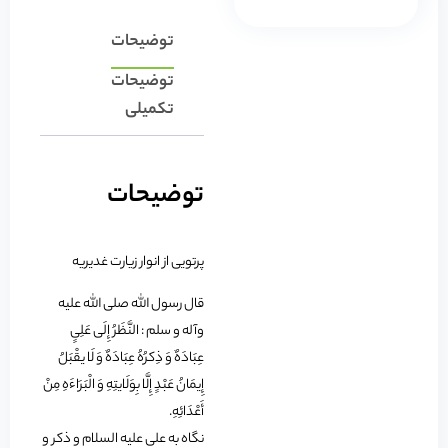
توضیحات
توضیحات
تکمیلی
توضیحات
پرتویی از انوار زیارت غدیریه
قال رسول الله صلی الله علیه
وآله و سلم : النَّظَرُ إِلَی عَلِیٍ
عِبَادَهٌ وَ ذِکرُهُ عِبَادَهٌ وَ لَا یقْبَلُ
إِیمَانُ عَبْدٍ إِلَّا بِوَلَایتِهِ وَ الْبَرَاءَهِ مِنْ
أَعْدَائِهِ.
نگاه به علی علیه السلام و ذکر و