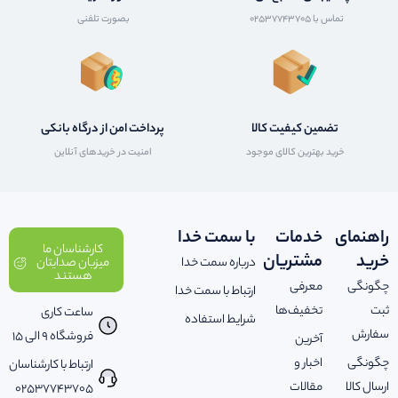
تماس با 02537743705
بصورت تلفنی
تضمین کیفیت کالا
پرداخت امن از درگاه بانکی
خرید بهترین کالای موجود
امنیت در خریدهای آنلاین
راهنمای
خدمات
با سمت خدا
کارشناسان ما
خرید
مشتریان
درباره سمت خدا
میزبان صدایتان
هستند
چگونگی
معرفی
ارتباط با سمت خدا
ثبت
تخفیف‌ها
ساعت کاری
شرایط استفاده
سفارش
فروشگاه 9 الی 15
آخرین
چگونگی
اخبار و
ارتباط با کارشناسان
ارسال کالا
مقالات
02537743705