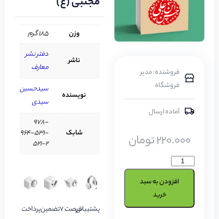
مجتبی (ع)
وزن
185 گرم
دفتر نشر
ناشر
معارف
فروشنده: مدیر
فروشگاه
سیدحسین
نویسنده
سیدی
آماده ارسال
‭978-
شابک
964-531-
220.000
تومان
521-2‬‬
افزودن به سبد
خرید
پشتیبانی
فرصت 7
تضمین
پرداخت