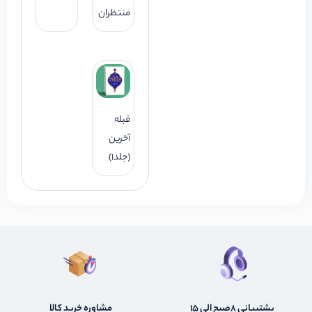
منتظران
قبله
آخرین
(جلد1)
پشتیبانی 8صبح الی 15
مشاوره خرید کالا