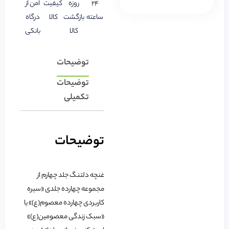
24
روزه
کیفیت
امن از
ساعته
بازگشت
کالا
درگاه
کالا
بانکی
توضیحات
توضیحات
تکمیلی
توضیحات
غنچه دلتنگ جلد چهارم از
مجموعه چهارده جلدی «سیره
کاربردی چهارده معصوم(ع)» یا
«سبک زندگی معصومین(ع)»