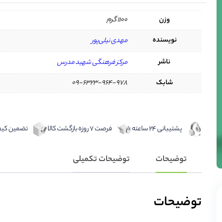
وزن
1100 گرم
نویسنده
مهدی نیلی‌پور
ناشر
مرکز فرهنگی شهید مدرس
شابک
09-6323-964-978
پشتیبانی 24 ساعته
فرصت 7 روزه بازگشت کالا
تضمین کیفی
توضیحات
توضیحات تکمیلی
توضیحات