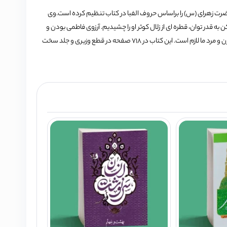
ضرت زهرای (س) را براساس حروف الفبا در کتاب تنظیم کرده است.وی
قدر توان، قطره ای از زلال کوثر او را چشیدیم. آرزوی فاطمی بودن و
تلاش برای فاطمی شدن و بسط فرهنگ و مرام فاطمه(س) بر زندگی جوان و پیر، زن و مرد ما لازم است. این کتاب در 718 صفحه در قطع وزیری و جلد سخت