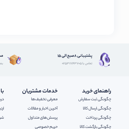
پشتیبانی 8صبح الی 15
مش
تماس با 02537743705
بصو
راهنمای خرید
خدمات مشتریان
با
چگونگی ثبت سفارش
معرفی تخفیف‌ها
درب
چگونگی ارسال کالا
آخرین اخبار و مقالات
ارت
چگونگی پرداخت
پرسش‌های متداول
شرا
چگونگی بازگشت کالا
حریم خصوصی