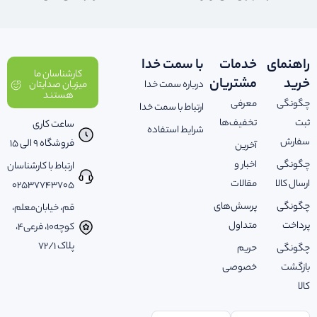
راهنمای
خدمات
با سمت خدا
کارشناسان ما
خرید
مشتریان
درباره سمت خدا
میزبان صدایتان
هستند
چگونگی
معرفی
ارتباط با سمت خدا
ثبت
تخفیف‌ها
ساعت کاری
شرایط استفاده
سفارش
فروشگاه 9 الی 15
آخرین
چگونگی
اخبار و
ارتباط با کارشناسان
ارسال کالا
مقالات
02537743705
چگونگی
پرسش‌های
قم، خیابان‌معلم،
پرداخت
متداول
کوچه‌10، فرعی‌4،
پلاک ‌72/1
چگونگی
حریم
بازگشت
خصوصی
کالا