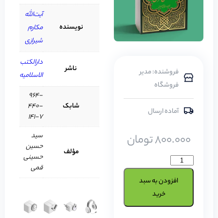
آیت‌الله
نویسنده
مکارم
شیرازی
دارالکتب
ناشر
فروشنده: مدیر
الاسلامیه
فروشگاه
964-
شابک
440-
آماده ارسال
141-7
سید
800.000
تومان
حسین
مؤلف
حسینی
قمی
افزودن به سبد
خرید