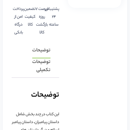
پشتیبانی
فرصت 7
تضمین
پرداخت
24
روزه
کیفیت
امن از
ساعته
بازگشت
کالا
درگاه
کالا
بانکی
توضیحات
توضیحات
تکمیلی
توضیحات
این کتاب در چند بخش شامل
داستان پیامبران، داستان پیامبر