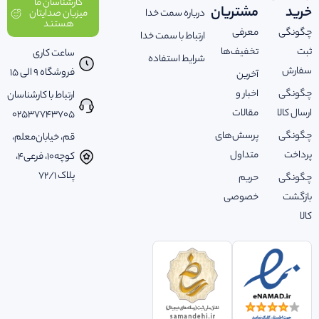
کارشناسان ما
خرید
مشتریان
درباره سمت خدا
میزبان صدایتان
هستند
چگونگی
معرفی
ارتباط با سمت خدا
ثبت
تخفیف‌ها
ساعت کاری
شرایط استفاده
سفارش
فروشگاه 9 الی 15
آخرین
چگونگی
اخبار و
ارتباط با کارشناسان
ارسال کالا
مقالات
02537743705
چگونگی
پرسش‌های
قم، خیابان‌معلم،
پرداخت
متداول
کوچه‌10، فرعی‌4،
پلاک ‌72/1
چگونگی
حریم
بازگشت
خصوصی
کالا