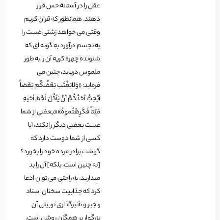
عقل را در آستانة حس قرار
دهند. همانطور که قرآن کریم
وقتی می خواهد زشتی غیبت را
به تجسم درآورد به گونه ای که
شنونده چهره کریه آن را به طور
ملموس دریابد، چنین می
فرماید: «وَلایَغْتَب بَعْضُکُم بَعْضاً
أیُحِبُّ أحَدُکُمْ أنْ یَأکُلَ لَحْمَ أخیهِ
مَیْتاً فَکَرِهْتُموهُ» «بعضی از شما
غیبت بعضی دیگر را نکند، آیا
کسی از شما دوست دارد که
گوشت برادر مرده خود را بخورد؟
[نه چنین است، بلکه] آن را بد
میدارید. به راحتی می توان ادعا
کرد که جذابیت سخنان استاد
رنجبر و تأثیرگذاری تربیتی آن
بزرگوار بر همگان روشن است.