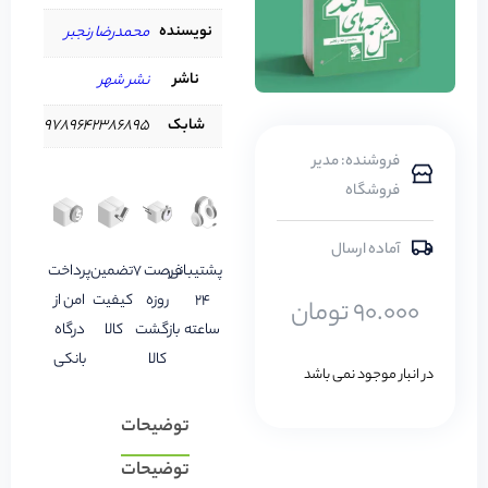
نویسنده
محمدرضا رنجبر
ناشر
نشر شهر
شابک
9789642386895
فروشنده: مدیر
فروشگاه
آماده ارسال
پشتیبانی
فرصت 7
تضمین
پرداخت
24
روزه
کیفیت
امن از
90.000
تومان
ساعته
بازگشت
کالا
درگاه
کالا
بانکی
در انبار موجود نمی باشد
توضیحات
توضیحات