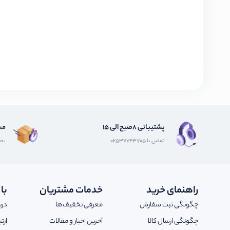
پشتیبانی 8صبح الی 15
مش
تماس با 02537743705
بصو
راهنمای خرید
خدمات مشتریان
با
چگونگی ثبت سفارش
معرفی تخفیف‌ها
درب
چگونگی ارسال کالا
آخرین اخبار و مقالات
ارت