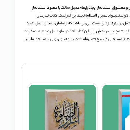
ق و معشوق است. نماز ایجاد رابطه عمیق سالک با معبود است. نماز
«واستعینوا بالصبر و الصلاه» تایید این امر است. کتاب نمازهای
ل بر اکثر نمازهای مستحبی می باشد که از امامان معصوم نقل شده
ار گرفته است نیز 340 نماز مستحبی را دربردارد. همچنین در بخش اول این کتاب احکام نماز، غسل،تیمم، نیت، قرائت
و شکیات نماز آمده است. تاکید جحت الاسلام والمسلمین بهشتی در خواندن نمازهای مستحبی در تاریخ 29 تیرماه 99 در برنامه تلویزیونی سمت خدا ما را بر