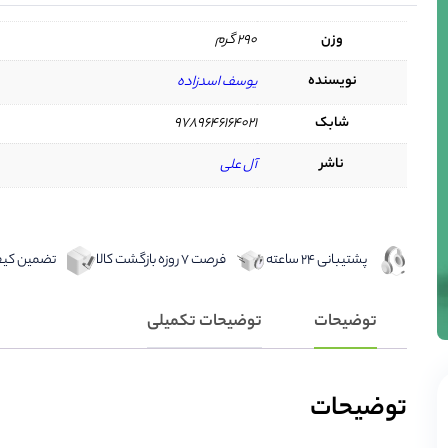
وزن
290 گرم
نویسنده
یوسف اسدزاده
شابک
9789646164021
ناشر
آل علی
پشتیبانی 24 ساعته
فرصت 7 روزه بازگشت کالا
تضمین کیفی
توضیحات
توضیحات تکمیلی
توضیحات