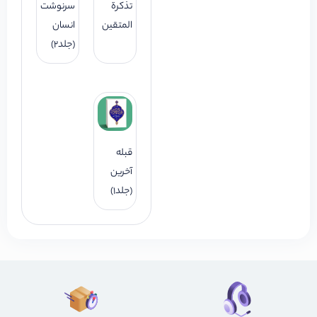
تذکرة
سرنوشت
المتقین
انسان
(جلد2)
قبله
آخرین
(جلد1)