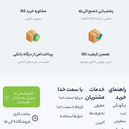
پشتیبانی 8صبح الی 15
مشاوره خرید کالا
تماس با 02537743705
بصورت تلفنی
تضمین کیفیت کالا
پرداخت امن از درگاه بانکی
خرید بهترین کالای موجود
امنیت در خریدهای آنلاین
راهنمای
خدمات
با سمت خدا
کارشناسان ما
خرید
مشتریان
درباره سمت خدا
میزبان صدایتان
هستند
چگونگی
معرفی
ارتباط با سمت خدا
ثبت
تخفیف‌ها
ساعت کاری
شرایط استفاده
سفارش
فروشگاه 9 الی 15
آخرین