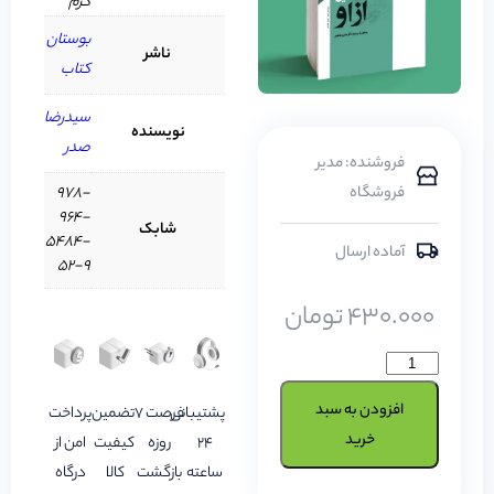
گرم
بوستان
ناشر
کتاب
سیدرضا
نویسنده
صدر
فروشنده: مدیر
فروشگاه
978-
964-
شابک
5484-
آماده ارسال
52-9
430.000
تومان
افزودن به سبد
پشتیبانی
فرصت 7
تضمین
پرداخت
خرید
24
روزه
کیفیت
امن از
ساعته
بازگشت
کالا
درگاه