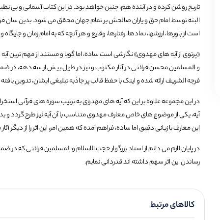
تاریخ روشن کرده و در آینده هم، چنین خواهد بود. در این کتاب آسمانی و بی نظ
البته توسط امام حق و یاران صالحش بر تمام جهان محقق می شود. بدین سان ف
است از باورها، ارزشها، نمادها، رفتارها، وقایع و هر آنچه که به امام زمان و جای
«پرتوی از آیه های مهدوی» نگارشی است ساده، اما گویا و مستند از مهم ترین آ
و المسلمین محسن قرائتی در آثار مکتوب و نیز در طول بیش از سه دهه، در ضمن 
فرجه الشریف ارائه شده و اینک با حفظ قالب پر جاذبه تبلیغی ایشان، تدوین یافته
در این مجموعه علاوه بر این که آیه های مهدوی به ترتیب سوره های قرآنی استخرا
آیه، یکی از موضوع های خاص معارف مهدوی متناسب با آن آیه نیز طرح گردد و ب
این معارف با زبانی دقیق اما
ساده، فراهم آمده که همین امر، این اثر را از دیگر آث
در پایان لازم می دانم از استاد بزرگوار حجت الاسلام و المسلمین قرائتی که در 
رساندن این اثر سهم داشته اند قدردانی نمایم.
کالاهای مرتبط