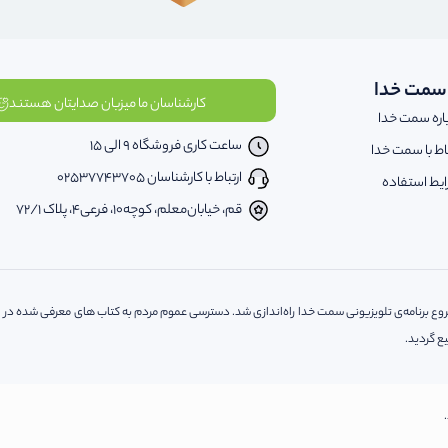
 سمت خدا
کارشناسان ما میزبان صدایتان هستند
اره سمت خدا
ساعت کاری فروشگاه 9 الی 15
باط با سمت خدا
ارتباط با کارشناسان 02537743705
یط استفاده
قم، خیابان‌معلم، کوچه‌10، فرعی‌4، پلاک ‌72/1
کتاب و محصولات فرهنگی سمت خدا از خرداد ماه 1388 همزمان با شروع برنامه‌ی تلویزیونی سمت خدا راه‌اندازی شد. دسترسی عموم مردم ب
ع گردید.