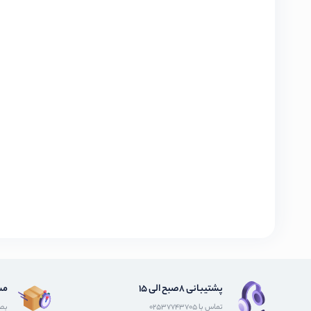
پشتیبانی 8صبح الی 15
مش
تماس با 02537743705
بصو