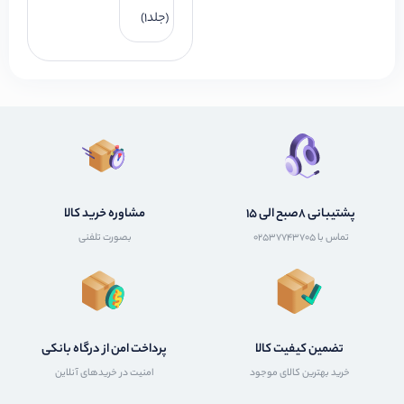
(جلد1)
پشتیبانی 8صبح الی 15
مشاوره خرید کالا
تماس با 02537743705
بصورت تلفنی
تضمین کیفیت کالا
پرداخت امن از درگاه بانکی
خرید بهترین کالای موجود
امنیت در خریدهای آنلاین