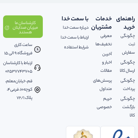
راهنمای
خدمات
با سمت خدا
کارشناسان ما
خرید
مشتریان
درباره سمت خدا
میزبان صدایتان
هستند
چگونگی
معرفی
ارتباط با سمت خدا
ثبت
تخفیف‌ها
ساعت کاری
شرایط استفاده
سفارش
فروشگاه 9 الی 15
آخرین
چگونگی
اخبار و
ارتباط با کارشناسان
ارسال کالا
مقالات
02537743705
چگونگی
پرسش‌های
قم، خیابان‌معلم،
پرداخت
متداول
کوچه‌10، فرعی‌4،
پلاک ‌72/1
چگونگی
حریم
بازگشت
خصوصی
کالا