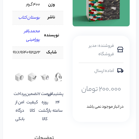
وزن
400 گرم
ناشر
بوستان کتاب
محمدباقر
نویسنده
پورامینی
فروشنده: مدیر
شابک
9789640912522
فروشگاه
آماده ارسال
200.000
تومان
پشتیبانی
فرصت 7
تضمین
پرداخت
24
روزه
کیفیت
امن از
در انبار موجود نمی باشد
ساعته
بازگشت
کالا
درگاه
کالا
بانکی
توضیحات