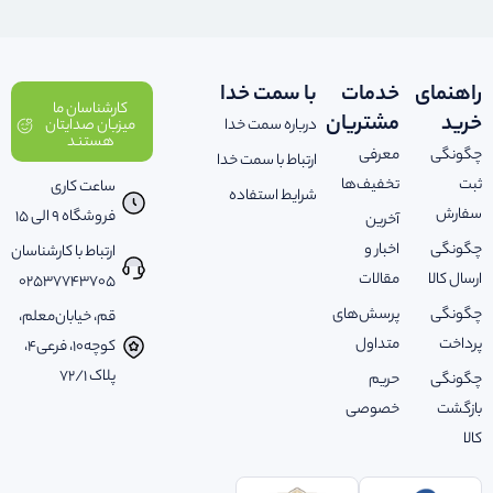
راهنمای
خدمات
با سمت خدا
کارشناسان ما
خرید
مشتریان
درباره سمت خدا
میزبان صدایتان
هستند
چگونگی
معرفی
ارتباط با سمت خدا
ثبت
تخفیف‌ها
ساعت کاری
شرایط استفاده
سفارش
فروشگاه 9 الی 15
آخرین
چگونگی
اخبار و
ارتباط با کارشناسان
ارسال کالا
مقالات
02537743705
چگونگی
پرسش‌های
قم، خیابان‌معلم،
پرداخت
متداول
کوچه‌10، فرعی‌4،
پلاک ‌72/1
چگونگی
حریم
بازگشت
خصوصی
کالا