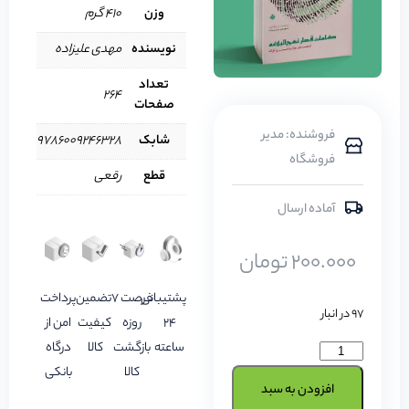
وزن
410 گرم
نویسنده
مهدی علیزاده
تعداد
264
صفحات
فروشنده: مدیر
شابک
9786009246328
فروشگاه
قطع
رقعی
آماده ارسال
200.000
تومان
پشتیبانی
فرصت 7
تضمین
پرداخت
97 در انبار
24
روزه
کیفیت
امن از
ساعته
بازگشت
کالا
درگاه
کالا
بانکی
افزودن به سبد