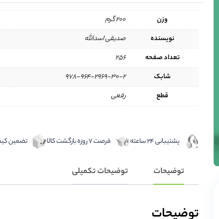
وزن
200 گرم
نویسنده
صدیقی اسدالله
تعداد صفحه
256
شابک
978-964-2969-30-2
قطع
رقعی
پشتیبانی 24 ساعته
فرصت 7 روزه بازگشت کالا
تضمین کیفی
توضیحات
توضیحات تکمیلی
توضیحات