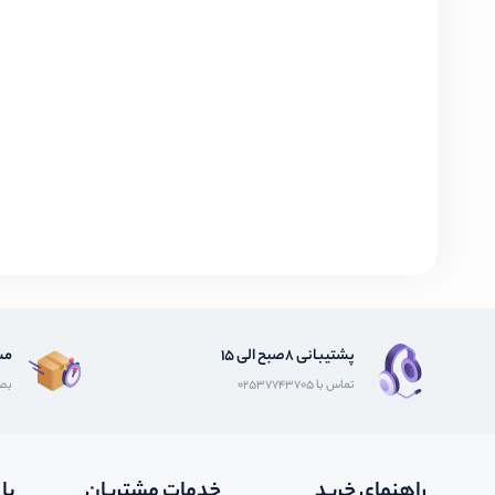
پشتیبانی 8صبح الی 15
مش
تماس با 02537743705
بصو
راهنمای خرید
خدمات مشتریان
با