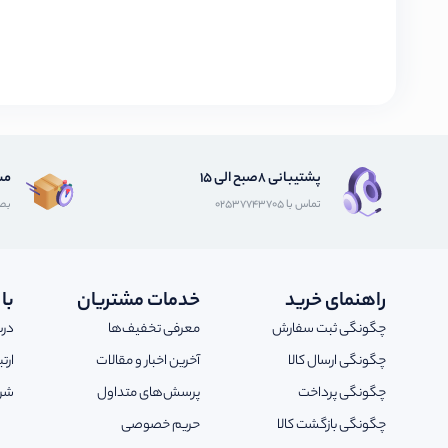
پشتیبانی 8صبح الی 15
مش
تماس با 02537743705
بصو
راهنمای خرید
خدمات مشتریان
با
چگونگی ثبت سفارش
معرفی تخفیف‌ها
درب
چگونگی ارسال کالا
آخرین اخبار و مقالات
ارت
چگونگی پرداخت
پرسش‌های متداول
شرا
چگونگی بازگشت کالا
حریم خصوصی