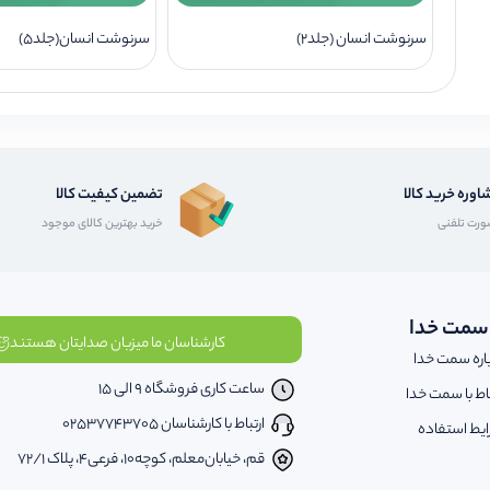
سرنوشت انسان (جلد2)
سرنوشت انسان(جلد5)
اوره خرید کالا
تضمین کیفیت کالا
رت تلفنی
خرید بهترین کالای موجود
 سمت خدا
کارشناسان ما میزبان صدایتان هستند
اره سمت خدا
ساعت کاری فروشگاه 9 الی 15
باط با سمت خدا
ارتباط با کارشناسان 02537743705
یط استفاده
قم، خیابان‌معلم، کوچه‌10، فرعی‌4، پلاک ‌72/1