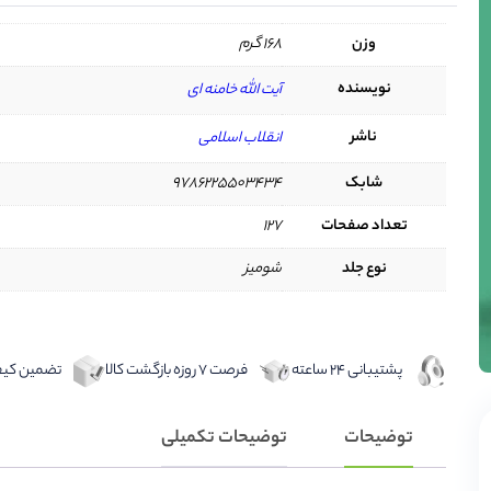
وزن
168 گرم
نویسنده
آیت الله خامنه ای
ناشر
انقلاب اسلامی
شابک
9786225503434
تعداد صفحات
127
نوع جلد
شومیز
پشتیبانی 24 ساعته
فرصت 7 روزه بازگشت کالا
تضمین کیفی
توضیحات
توضیحات تکمیلی