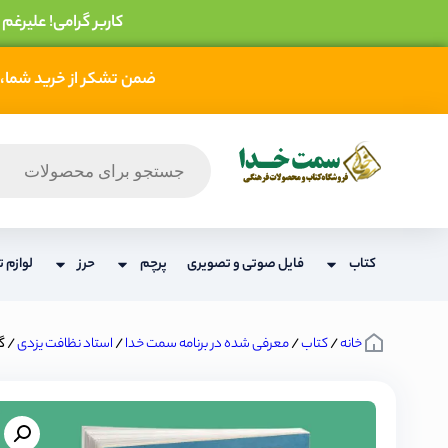
کاربر گرامی! علیرغم
ضمن تشکر از خرید شما، 
کتاب
فایل صوتی و تصویری
پرچم
حرز
لوازم ت
خانه
/
کتاب
/
معرفی شده در برنامه سمت خدا
/
استاد نظافت یزدی
/ گن