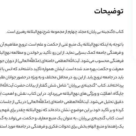
توضیحات
کتاب «گنجینه بی پایان» مجلد چهارم از مجموعه شرح‌نهج‌البلاغه رهبری است.
با توجه به اینکه نهج‌البلاغه یک منبع غنی از حکمت و علم است، ترویج مفاهیم آن
و فرهنگی جامعه کمک بسزایی نماید. از این رو، تأکید بر خواندن و مطالعه نهج‌الب
فرهنگی محسوب می‌شود. آیت‌الله‌العظمی خامنه‌ای (مدّظلّه‌العالی) از دوران جوان
معرفت و حکمت بهره مند شده است. ایشان همواره تأکید داشته‌اند که انس با ا
باید در جامعه ترویج یابد. از این رو، در محافل مختلف و به ویژه در حضور جوانان ط
پرداخته‌اند. کتاب “گنجینه‌ی بی‌پایان” شامل شش گفتار از بیانات حضرت آیت‌الله‌
جایگاه، اهمّیّت و ویژگی‌های نهج‌البلاغه می‌پردازد. در این کتاب، نقش و اهمیت 
دقیق تحلیل می‌شود. آیت‌الله‌العظمی خامنه‌ای (مدّظلّه‌العالی) در یکی از جلسات ش
کرده و بر تأکید خود بر این موضوع، نشان داده‌اند که نهج‌البلاغه چقدر برای فهم 
است. کتاب گنجینه‌ی بی‌پایان ، به عنوان یک منبع معارف و حکمت، می‌تواند به
یک راهنما و منبع الهام بخش برای تحولات فکری و فرهنگی در جامعه مورد استفاد