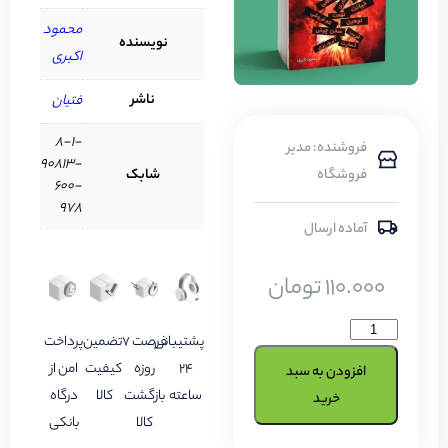
محمود
نویسنده
اکبری
ناشر
فتیان
8-1-
فروشنده: مدیر
90813-
فروشگاه
شابک
600-
978
آماده ارسال
110.000
تومان
پشتیبانی
فرصت 7
تضمین
پرداخت
24
روزه
کیفیت
امن از
افزودن به سبد
ساعته
بازگشت
کالا
درگاه
خرید
کالا
بانکی