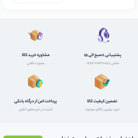
پشتیبانی 8صبح الی 15
مشاوره خرید کالا
تماس با 02537743705
بصورت تلفنی
تضمین کیفیت کالا
پرداخت امن از درگاه بانکی
خرید بهترین کالای موجود
امنیت در خریدهای آنلاین