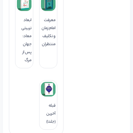
معرفت
ابعاد
امام زمان
تربیتی
و تکلیف
معاد:
منتظران
جهان
پس از
مرگ
قبله
آخرین
(جلد1)