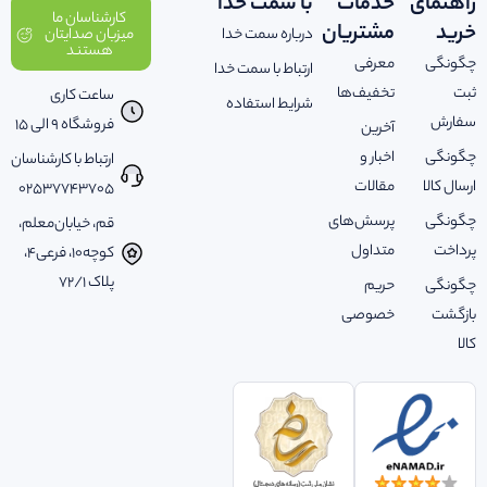
راهنمای
خدمات
با سمت خدا
کارشناسان ما
خرید
مشتریان
درباره سمت خدا
میزبان صدایتان
هستند
چگونگی
معرفی
ارتباط با سمت خدا
ثبت
تخفیف‌ها
ساعت کاری
شرایط استفاده
سفارش
فروشگاه 9 الی 15
آخرین
چگونگی
اخبار و
ارتباط با کارشناسان
ارسال کالا
مقالات
02537743705
چگونگی
پرسش‌های
قم، خیابان‌معلم،
پرداخت
متداول
کوچه‌10، فرعی‌4،
پلاک ‌72/1
چگونگی
حریم
بازگشت
خصوصی
کالا