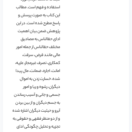
استفاده و فهم است. مطالب
این کتاب به صورت پرسش و
پاسخ مطرح شده است. در این
پژوهش ضمن بیان اهمیت
ادای حق‏الناس به مصادیق
مختلف حق‏الناس از جمله امور
مالی مانند قرض، سرقت،
کم‏کاری، تصرف غیرمجاز، عاریه،
امانت، اجاره، ضمانت، مال پیدا
شده، خسارت زدن به اموال
دیگران، رشوه و ربا و امور
جسمی و جانی و آسیب رساندن
به جسم دیگران و از بین بردن
آبرو و حیثیت دیگران اشاره شده
و از دو منظر فقهی و حقوقی به
تجزیه و تحلیل چگونگی ادای