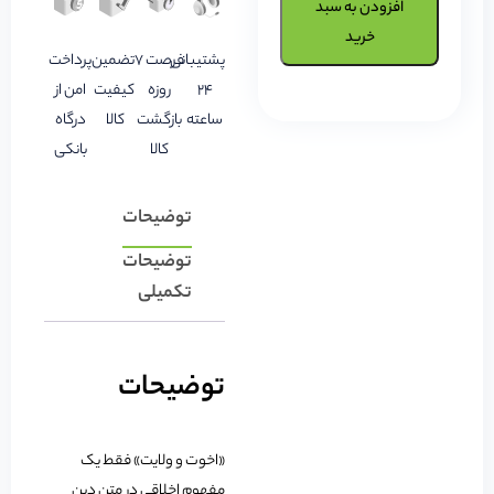
افزودن به سبد
خرید
پشتیبانی
فرصت 7
تضمین
پرداخت
24
روزه
کیفیت
امن از
ساعته
بازگشت
کالا
درگاه
کالا
بانکی
توضیحات
توضیحات
تکمیلی
توضیحات
«اخوت و ولایت» فقط یک
مفهوم اخلاقی در متن دین