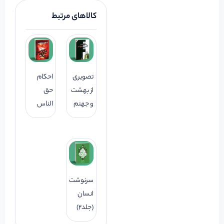
کالاهای مرتبط
تصویری
احکام
از بهشت
حق
و جهنم
الناس
سرنوشت
انسان
(جلد2)