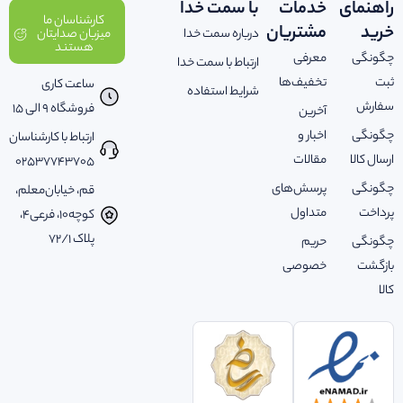
راهنمای
خدمات
با سمت خدا
کارشناسان ما
خرید
مشتریان
درباره سمت خدا
میزبان صدایتان
هستند
چگونگی
معرفی
ارتباط با سمت خدا
ثبت
تخفیف‌ها
ساعت کاری
شرایط استفاده
سفارش
فروشگاه 9 الی 15
آخرین
چگونگی
اخبار و
ارتباط با کارشناسان
ارسال کالا
مقالات
02537743705
چگونگی
پرسش‌های
قم، خیابان‌معلم،
پرداخت
متداول
کوچه‌10، فرعی‌4،
پلاک ‌72/1
چگونگی
حریم
بازگشت
خصوصی
کالا