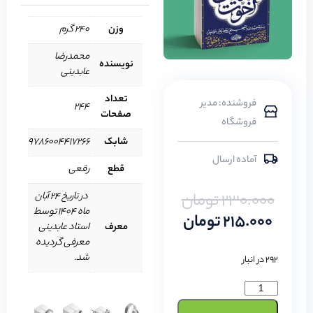
وزن
240 گرم
محمدرضا
نویسنده
عابدینی
تعداد
فروشنده: مدیر
244
صفحات
فروشگاه
شابک
9786004417266
آماده ارسال
قطع
رقعی
230.000
تومان
در تاریخ 24 آبان
ماه 1404 توسط
215.000
تومان
معرف
استاد عابدینی
معرفی گردیده
شد.
292 در انبار