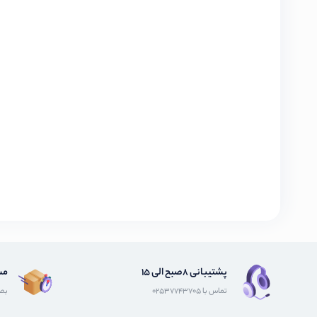
پشتیبانی 8صبح الی 15
مش
تماس با 02537743705
بصو