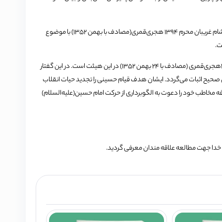
گفتار سوم تا پنجم اثر، اختصاص به سه سخنرانی ایشان در شب تاسوعا، عاشورا و شام غریبان محرم 1394 هجری‌قمری(مصادف با بهمن 1352) با موضوع
ت.
گفتار آخر کتاب حاضر، مربوط به سخنرانی ایشان در شب عاشورای محرم سال 1393هجری‌قمری (مصادف با 24 بهمن 1352) در این هیئت است. در این گفتار
‌ی صحیح اثبات می‌گردد. ایشان هدف قیام حسینی را تجدید حیات انقلاب
فافه مخاطب خود را دعوت به الگوبرداری از حرکت امام حسین(علیه‌السلام)