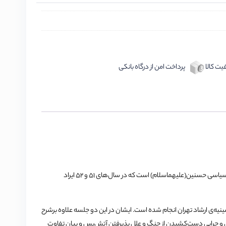
ت کالا
پرداخت امن از درگاه بانکی
این کتاب، شامل شش گفتار از حضرت‌آیت‌الله‌العظمی خامنه‌ای در تحلیل مبارزات سیاسی حسنین(علیهماسلام) است که در سال‌های 51 و 52 ایراد
دو سخنرانی ایشان در فروردین سال 51 است که در حسینیه‌ی ارشاد تهران انجام شده است. ایشان در این دو جلسه علاوه برشرح
 در این دوران و چرایی دست‌کشیدن از جنگ و علل پذیرفتن آتش‌بس و بیان تفاوت