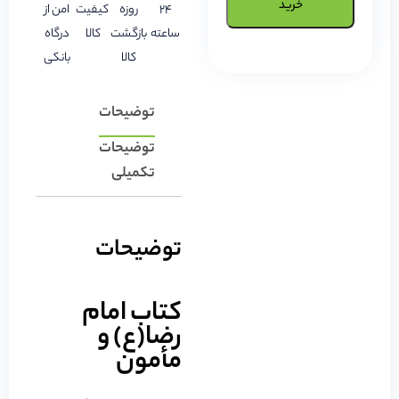
خرید
24
روزه
کیفیت
امن از
ساعته
بازگشت
کالا
درگاه
کالا
بانکی
توضیحات
توضیحات
تکمیلی
توضیحات
کتاب امام
رضا(ع) و
مأمون