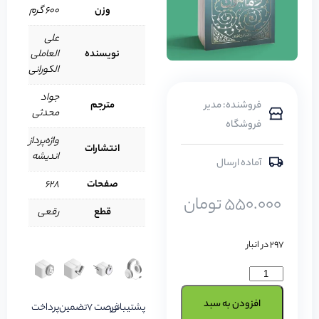
وزن
600 گرم
علی
نویسنده
العاملی
الکورانی
جواد
فروشنده: مدیر
مترجم
محدثی
فروشگاه
واژه‌پرداز
انتشارات
اندیشه
آماده ارسال
صفحات
628
550.000
تومان
قطع
رقعی
297 در انبار
افزودن به سبد
پشتیبانی
فرصت 7
تضمین
پرداخت