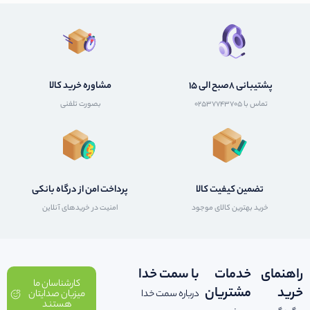
پشتیبانی 8صبح الی 15
مشاوره خرید کالا
تماس با 02537743705
بصورت تلفنی
تضمین کیفیت کالا
پرداخت امن از درگاه بانکی
خرید بهترین کالای موجود
امنیت در خریدهای آنلاین
راهنمای
خدمات
با سمت خدا
کارشناسان ما
خرید
مشتریان
درباره سمت خدا
میزبان صدایتان
هستند