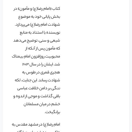
کتاب «امام رضا(ع) و مأمون» در
بخش پایانی خود به موضوع
شهادت امام رضا(ع) می‌پردازد.
نویسنده با استناد به منابع
شیعی و سنی، توضیح می‌دهد
که مأمون پس از آنکه از
محبوبیت روزافزون امام بیمناک
شد، ایشان را در سال ۲۰۳
هجری قمری در طوس به
شهادت رساند. این جنایت، لکه
ننگی بر دامن خلافت عباسی
باقی گذاشت و موجی از اندوه و
خشم در میان مسلمانان
برانگیخت.
امام رضا(ع) در مشهد مقدس به