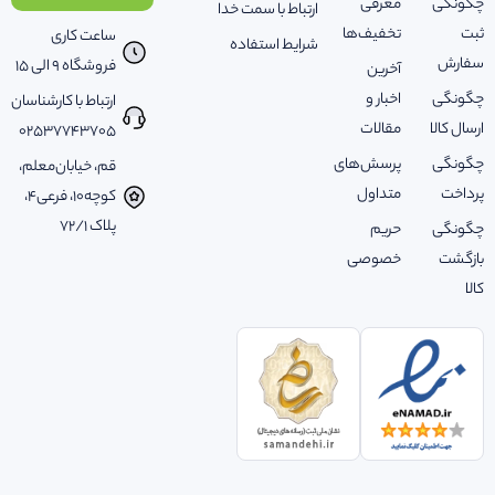
چگونگی
معرفی
ارتباط با سمت خدا
ثبت
تخفیف‌ها
ساعت کاری
شرایط استفاده
سفارش
فروشگاه 9 الی 15
آخرین
چگونگی
اخبار و
ارتباط با کارشناسان
ارسال کالا
مقالات
02537743705
چگونگی
پرسش‌های
قم، خیابان‌معلم،
پرداخت
متداول
کوچه‌10، فرعی‌4،
پلاک ‌72/1
چگونگی
حریم
بازگشت
خصوصی
کالا