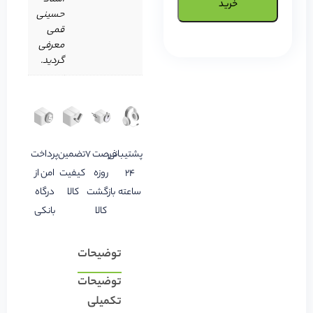
خرید
حسینی
قمی
معرفی
گردید.
پشتیبانی
فرصت 7
تضمین
پرداخت
24
روزه
کیفیت
امن از
ساعته
بازگشت
کالا
درگاه
کالا
بانکی
توضیحات
توضیحات
تکمیلی