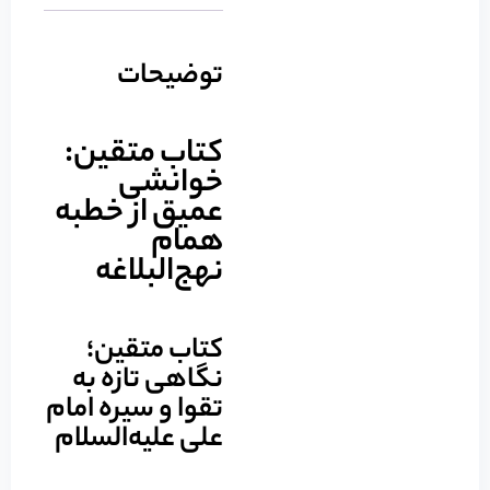
توضیحات
کتاب متقین:
خوانشی
عمیق از خطبه
همام
نهج‌البلاغه
کتاب متقین؛
نگاهی تازه به
تقوا و سیره امام
علی علیه‌السلام