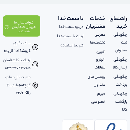
راهنمای
خدمات
با سمت خدا
کارشناسان ما
خرید
مشتریان
درباره سمت خدا
میزبان صدایتان
هستند
چگونگی
معرفی
ارتباط با سمت خدا
ثبت
تخفیف‌ها
ساعت کاری
شرایط استفاده
سفارش
فروشگاه 9 الی 15
آخرین
چگونگی
اخبار و
ارتباط با کارشناسان
ارسال کالا
مقالات
02537743705
چگونگی
پرسش‌های
قم، خیابان‌معلم،
پرداخت
متداول
کوچه‌10، فرعی‌4،
پلاک ‌72/1
چگونگی
حریم
بازگشت
خصوصی
کالا