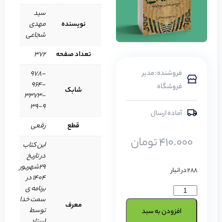
سید
نویسنده
مهدی
شجاعی
تعداد صفحه
372
فروشنده: مدیر
978-
964-
فروشگاه
شابک
3373-
39-9
آماده ارسال
قطع
رقعی
410.000
تومان
این کتاب
در تاریخ
29شهریور
288 در انبار
1404 در
برنامه ی
سمت خدا
معرف
توسط
افزودن به سبد
استاد