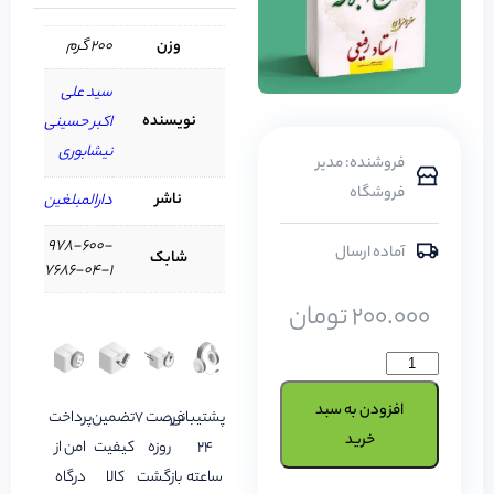
وزن
200 گرم
سید علی
نویسنده
اکبر حسینی
نیشابوری
فروشنده: مدیر
فروشگاه
ناشر
دارالمبلغین
978-600-
آماده ارسال
شابک
7686-04-1
200.000
تومان
افزودن به سبد
پشتیبانی
فرصت 7
تضمین
پرداخت
خرید
24
روزه
کیفیت
امن از
ساعته
بازگشت
کالا
درگاه