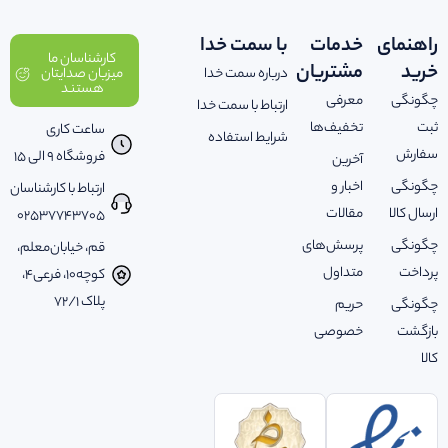
راهنمای
خدمات
با سمت خدا
کارشناسان ما
خرید
مشتریان
درباره سمت خدا
میزبان صدایتان
هستند
چگونگی
معرفی
ارتباط با سمت خدا
ثبت
تخفیف‌ها
ساعت کاری
شرایط استفاده
سفارش
فروشگاه 9 الی 15
آخرین
چگونگی
اخبار و
ارتباط با کارشناسان
ارسال کالا
مقالات
02537743705
چگونگی
پرسش‌های
قم، خیابان‌معلم،
پرداخت
متداول
کوچه‌10، فرعی‌4،
پلاک ‌72/1
چگونگی
حریم
بازگشت
خصوصی
کالا